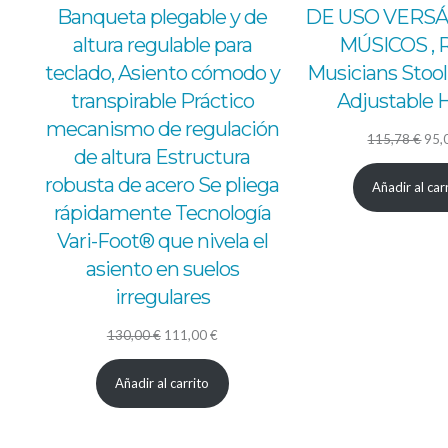
Banqueta plegable y de
DE USO VERSÁ
altura regulable para
MÚSICOS , 
teclado, Asiento cómodo y
Musicians Stool
transpirable Práctico
Adjustable 
mecanismo de regulación
El
115,78
€
95,
de altura Estructura
pre
robusta de acero Se pliega
Añadir al car
orig
rápidamente Tecnología
era:
Vari-Foot® que nivela el
115
asiento en suelos
irregulares
El
El
130,00
€
111,00
€
precio
precio
Añadir al carrito
original
actual
era:
es:
130,00 €.
111,00 €.