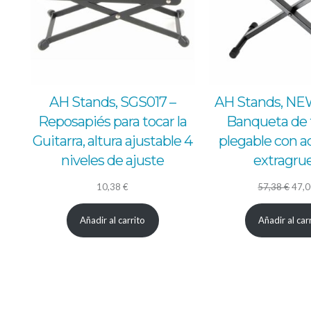
AH Stands, SGS017 –
AH Stands, NE
Reposapiés para tocar la
Banqueta de 
Guitarra, altura ajustable 4
plegable con a
niveles de ajuste
extragru
El
10,38
€
57,38
€
47,
prec
Añadir al carrito
Añadir al car
origi
era:
57,3