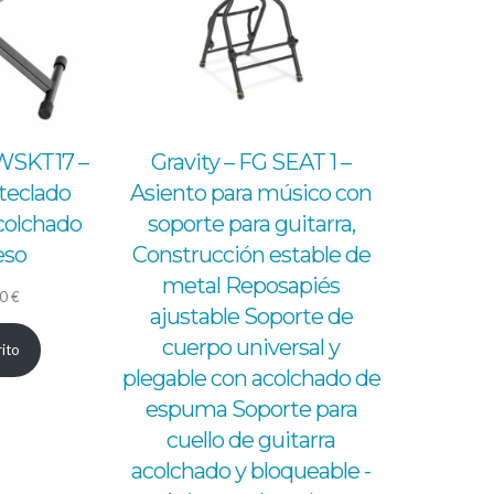
WSKT17 –
Gravity – FG SEAT 1 –
teclado
Asiento para músico con
colchado
soporte para guitarra,
eso
Construcción estable de
metal Reposapiés
El
00
€
ajustable Soporte de
io
precio
cuerpo universal y
rito
nal
actual
plegable con acolchado de
es:
espuma Soporte para
8 €.
47,00 €.
cuello de guitarra
acolchado y bloqueable -