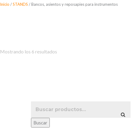
Saltar
Inicio
/
STANDS
/ Bancos, asientos y reposapies para instrumentos
al
Bancos, asientos y
contenido
Mostrando los 6 resultados
Buscar