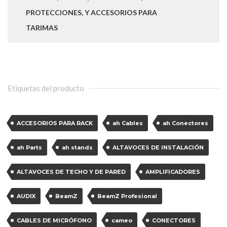
PROTECCIONES, Y ACCESORIOS PARA
TARIMAS
Etiquetas del producto
ACCESORIOS PARA RACK
ah Cables
ah Conectores
ah Parts
ah stands
ALTAVOCES DE INSTALACIÓN
ALTAVOCES DE TECHO Y DE PARED
AMPLIFICADORES
AUDIX
BeamZ
BeamZ Profesional
CABLES DE MICRÓFONO
cameo
CONECTORES