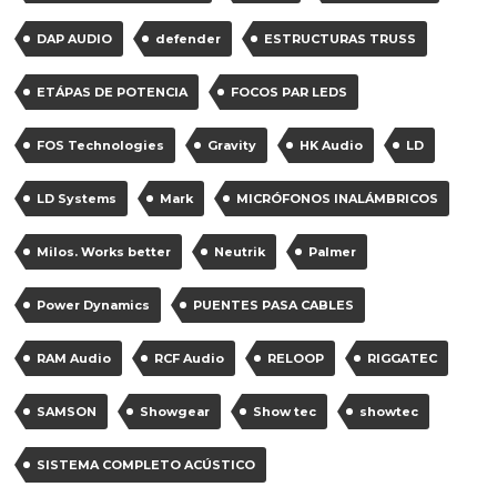
DAP AUDIO
defender
ESTRUCTURAS TRUSS
ETÁPAS DE POTENCIA
FOCOS PAR LEDS
FOS Technologies
Gravity
HK Audio
LD
LD Systems
Mark
MICRÓFONOS INALÁMBRICOS
Milos. Works better
Neutrik
Palmer
Power Dynamics
PUENTES PASA CABLES
RAM Audio
RCF Audio
RELOOP
RIGGATEC
SAMSON
Showgear
Show tec
showtec
SISTEMA COMPLETO ACÚSTICO