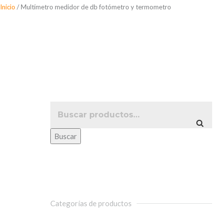
Saltar
Inicio
/ Multímetro medidor de db fotómetro y termometro
al
Multímetro medid
contenido
Buscar
Categorías de productos