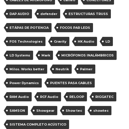
CABLES DE MICRÓFONO
cameo
CONECTORES
DAP AUDIO
defender
ESTRUCTURAS TRUSS
ETÁPAS DE POTENCIA
FOCOS PAR LEDS
FOS Technologies
Gravity
HK Audio
LD
LD Systems
Mark
MICRÓFONOS INALÁMBRICOS
Milos. Works better
Neutrik
Palmer
Power Dynamics
PUENTES PASA CABLES
RAM Audio
RCF Audio
RELOOP
RIGGATEC
SAMSON
Showgear
Show tec
showtec
SISTEMA COMPLETO ACÚSTICO