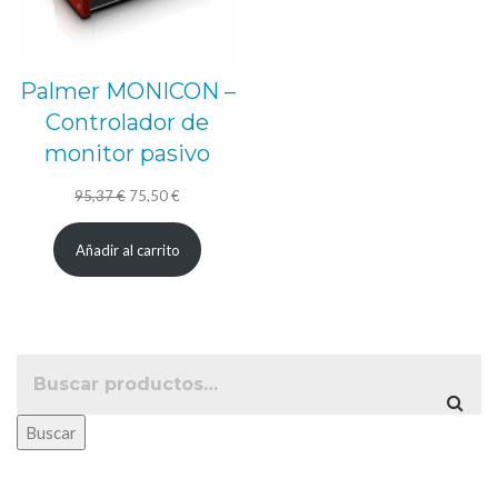
Palmer MONICON –
Controlador de
monitor pasivo
El
El
95,37
€
75,50
€
precio
precio
Añadir al carrito
original
actual
era:
es:
95,37 €.
75,50 €.
Buscar