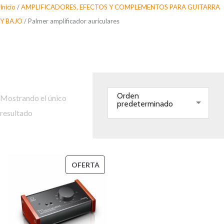
Saltar
Inicio
/
AMPLIFICADORES, EFECTOS Y COMPLEMENTOS PARA GUITARRA
al
Y BAJO
/ Palmer amplificador auriculares
contenido
Palmer amplificador
auriculares
Orden
Mostrando el único
predeterminado
resultado
PRODUCTO
OFERTA
EN
OFERTA