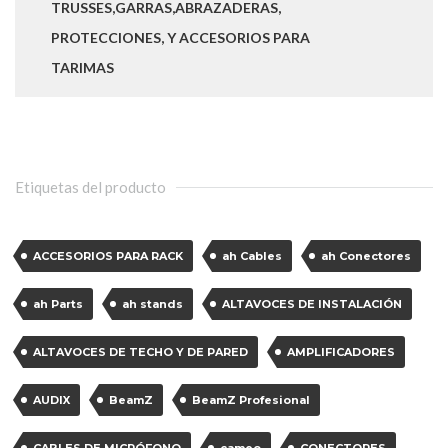
TRUSSES,GARRAS,ABRAZADERAS,
PROTECCIONES, Y ACCESORIOS PARA
TARIMAS
Etiquetas del producto
ACCESORIOS PARA RACK
ah Cables
ah Conectores
ah Parts
ah stands
ALTAVOCES DE INSTALACIÓN
ALTAVOCES DE TECHO Y DE PARED
AMPLIFICADORES
AUDIX
BeamZ
BeamZ Profesional