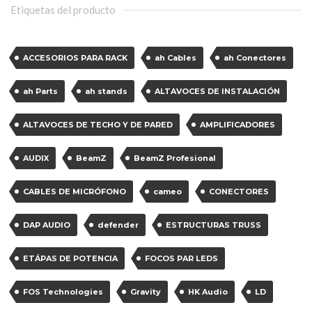
Etiquetas del producto
ACCESORIOS PARA RACK
ah Cables
ah Conectores
ah Parts
ah stands
ALTAVOCES DE INSTALACIÓN
ALTAVOCES DE TECHO Y DE PARED
AMPLIFICADORES
AUDIX
BeamZ
BeamZ Profesional
CABLES DE MICRÓFONO
cameo
CONECTORES
DAP AUDIO
defender
ESTRUCTURAS TRUSS
ETÁPAS DE POTENCIA
FOCOS PAR LEDS
FOS Technologies
Gravity
HK Audio
LD