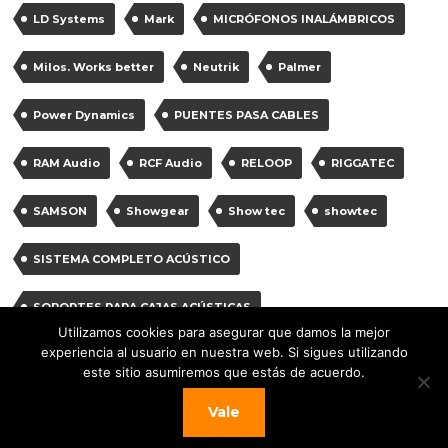
LD Systems
Mark
MICRÓFONOS INALÁMBRICOS
Milos. Works better
Neutrik
Palmer
Power Dynamics
PUENTES PASA CABLES
RAM Audio
RCF Audio
RELOOP
RIGGATEC
SAMSON
Showgear
Show tec
showtec
SISTEMA COMPLETO ACÚSTICO
SOPORTES PARA CAJAS ACÚSTICAS
Utilizamos cookies para asegurar que damos la mejor
experiencia al usuario en nuestra web. Si sigues utilizando
SOPORTES PARA MICRÓFONOS
Vonyx
Work
este sitio asumiremos que estás de acuerdo.
work pro
Vale