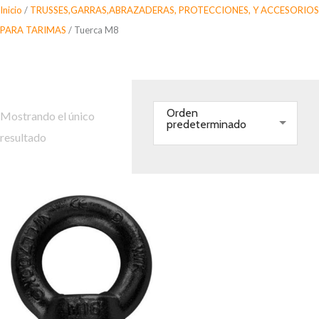
Saltar
Inicio
/
TRUSSES,GARRAS,ABRAZADERAS, PROTECCIONES, Y ACCESORIOS
al
PARA TARIMAS
/ Tuerca M8
contenido
Tuerca M8
Orden
Mostrando el único
predeterminado
resultado