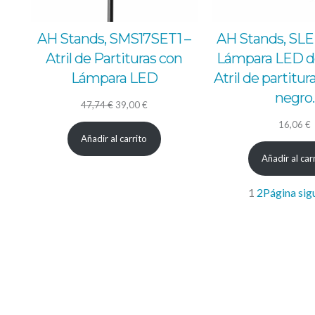
AH Stands, SMS17SET1 –
AH Stands, SL
Atril de Partituras con
Lámpara LED do
Lámpara LED
Atril de partitur
negro.
El
El
47,74
€
39,00
€
precio
precio
16,06
€
Añadir al carrito
original
actual
Añadir al car
era:
es:
47,74 €.
39,00 €.
1
2
Página sig