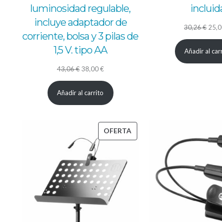
luminosidad regulable,
incluid
incluye adaptador de
El
30,26
€
25,
corriente, bolsa y 3 pilas de
prec
1,5 V. tipo AA
Añadir al car
origi
El
El
era:
43,06
€
38,00
€
precio
precio
30,2
Añadir al carrito
original
actual
era:
es:
43,06 €.
38,00 €.
PRODUCTO
OFERTA
EN
OFERTA