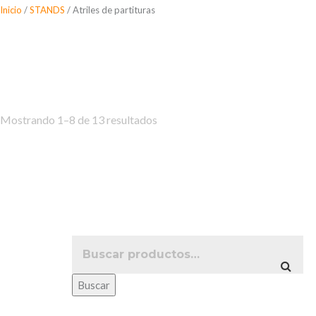
Saltar
Inicio
/
STANDS
/ Atriles de partituras
al
Atriles de partitur
contenido
Mostrando 1–8 de 13 resultados
Buscar