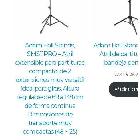
Adam Hall Stands,
Adam Hall Stand
SMS11PRO – Atril
Atril de parti
extensible para partituras,
bandeja per
compacto, de 2
El
37,44
€
29,
extensiones muy versátil
prec
ideal para giras, Altura
Añadir al car
origi
regulable de 69 a 138 cm
era:
de forma continua
37,4
Dimensiones de
transporte muy
compactas (48 × 25)