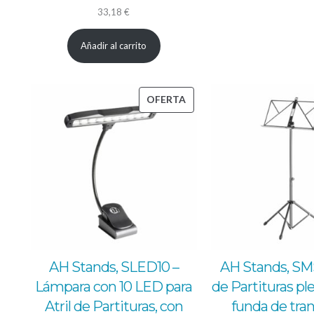
33,18
€
Añadir al carrito
PRODUCTO
OFERTA
EN
OFERTA
AH Stands, SLED10 –
AH Stands, SMS1
Lámpara con 10 LED para
de Partituras pl
Atril de Partituras, con
funda de tra