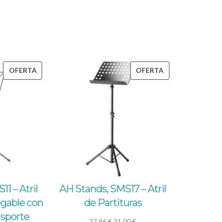
PRODUCTO
PRODUCTO
OFERTA
OFERTA
EN
EN
OFERTA
OFERTA
1 – Atril
AH Stands, SMS17 – Atril
egable con
de Partituras
nsporte
El
El
37,96
€
31,00
€