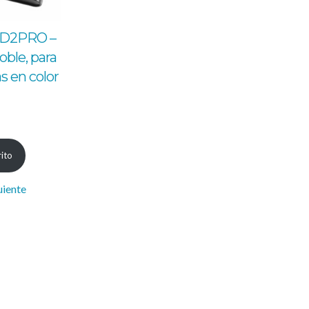
ED2PRO –
ble, para
as en color
rito
uiente