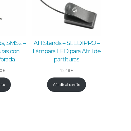
s, SMS2 –
AH Stands – SLED1PRO –
turas con
Lámpara LED para Atril de
forada
partituras
El
00
€
12,48
€
io
precio
rito
Añadir al carrito
nal
actual
es:
4 €.
29,00 €.