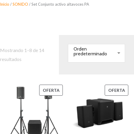
Saltar
Inicio
/
SONIDO
/ Set Conjunto activo altavoces PA
al
Set Conjunto activo altavoces
contenido
PA
Orden
Mostrando 1–8 de 14
predeterminado
resultados
PRODUCTO
PRO
OFERTA
OFERTA
EN
EN
OFERTA
OFE