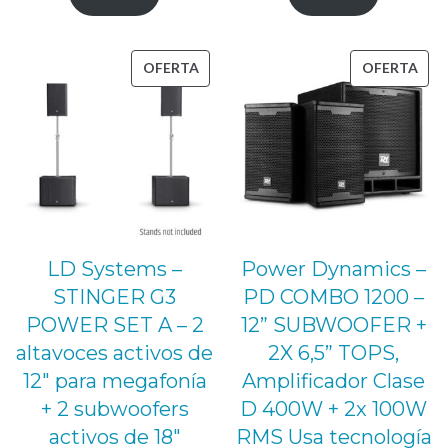
PRODUCTO
PRO
OFERTA
OFERTA
EN
EN
OFERTA
OFE
LD Systems –
Power Dynamics –
STINGER G3
PD COMBO 1200 –
POWER SET A – 2
12” SUBWOOFER +
altavoces activos de
2X 6,5” TOPS,
12″ para megafonía
Amplificador Clase
+ 2 subwoofers
D 400W + 2x 100W
activos de 18″
RMS Usa tecnología