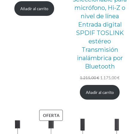
precio
precio
micrófono, Hi-Z o
Añadir al carrito
original
actual
nivel de línea
era:
es:
Entrada digital
1.313,00 €.
1.085,00 €.
SPDIF TOSLINK
estéreo
Transmisión
inalámbrica por
Bluetooth
El
El
1.215,00
€
1.175,00
€
precio
precio
Añadir al carrito
original
actual
era:
es:
1.215,00 €.
1.175,0
PRODUCTO
OFERTA
EN
OFERTA