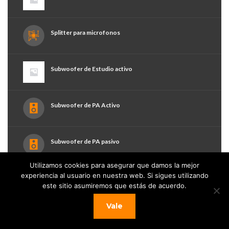
Splitter para microfonos
Subwoofer de Estudio activo
Subwoofer de PA Activo
Subwoofer de PA pasivo
Utilizamos cookies para asegurar que damos la mejor
experiencia al usuario en nuestra web. Si sigues utilizando
Subwoofer para monitor de estudio
este sitio asumiremos que estás de acuerdo.
Vale
Sumador de líneas