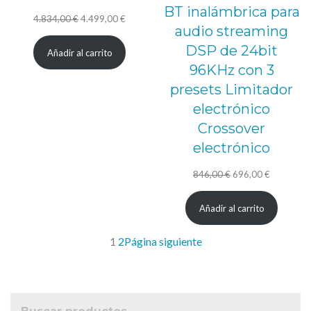
BT inalámbrica para
El
El
4.834,00
€
4.499,00
€
audio streaming
precio
precio
DSP de 24bit
Añadir al carrito
original
actual
96KHz con 3
era:
es:
presets Limitador
4.834,00 €.
4.499,00 €.
electrónico
Crossover
electrónico
El
El
846,00
€
696,00
€
precio
precio
Añadir al carrito
original
actual
era:
es:
1
2
Página siguiente
846,00 €.
696,00 €.