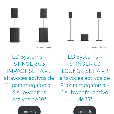
3.490,00 €.
3.250,00 €.
LD Systems –
LD Systems –
STINGER G3
STINGER G3
IMPACT SET A – 2
LOUNGE SET A – 2
altavoces activos de
altavoces activos de
15″ para megafonía +
8″ para megafonía +
4 subwoofers
1 subwoofer activo
activos de 18″
de 15″
Leer más
Leer más