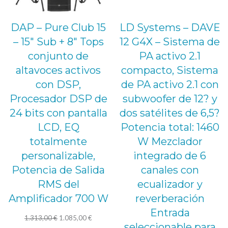
DAP – Pure Club 15
LD Systems – DAVE
– 15″ Sub + 8″ Tops
12 G4X – Sistema de
conjunto de
PA activo 2.1
altavoces activos
compacto, Sistema
con DSP,
de PA activo 2.1 con
Procesador DSP de
subwoofer de 12? y
24 bits con pantalla
dos satélites de 6,5?
LCD, EQ
Potencia total: 1460
totalmente
W Mezclador
personalizable,
integrado de 6
Potencia de Salida
canales con
RMS del
ecualizador y
Amplificador 700 W
reverberación
Entrada
El
El
1.313,00
€
1.085,00
€
seleccionable para