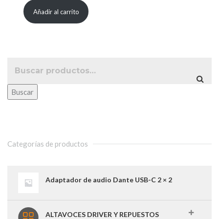
precio
precio
Añadir al carrito
original
actual
era:
es:
64,00 €.
52,00 €.
Buscar
Categorías de productos
Adaptador de audio Dante USB-C 2 × 2
ALTAVOCES DRIVER Y REPUESTOS