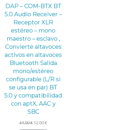
DAP – COM-BTX BT
5.0 Audio Receiver –
Receptor XLR
estéreo – mono
maestro – esclavo ,
Convierte altavoces
activos en altavoces
Bluetooth Salida
mono/estéreo
configurable (L/R si
se usa en par) BT
5.0 y compatibilidad
con aptX, AAC y
SBC
El
El
64,00
€
52,00
€