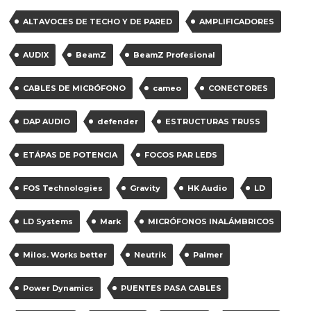
ALTAVOCES DE TECHO Y DE PARED
AMPLIFICADORES
AUDIX
BeamZ
BeamZ Profesional
CABLES DE MICRÓFONO
cameo
CONECTORES
DAP AUDIO
defender
ESTRUCTURAS TRUSS
ETÁPAS DE POTENCIA
FOCOS PAR LEDS
FOS Technologies
Gravity
HK Audio
LD
LD Systems
Mark
MICRÓFONOS INALÁMBRICOS
Milos. Works better
Neutrik
Palmer
Power Dynamics
PUENTES PASA CABLES