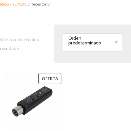
Saltar
Inicio
/
SONIDO
/ Receptor BT
al
Receptor BT
contenido
Orden
Mostrando el único
predeterminado
resultado
PRODUCTO
OFERTA
EN
OFERTA