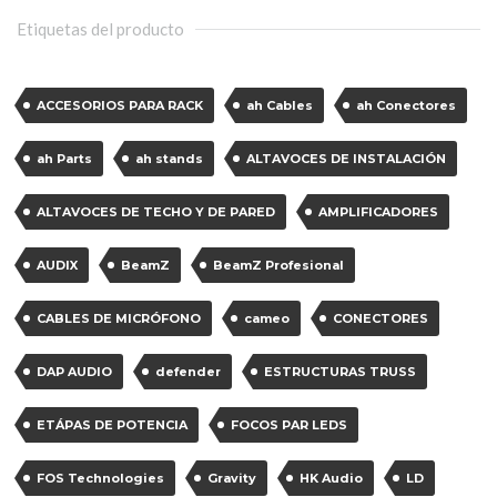
Etiquetas del producto
ACCESORIOS PARA RACK
ah Cables
ah Conectores
ah Parts
ah stands
ALTAVOCES DE INSTALACIÓN
ALTAVOCES DE TECHO Y DE PARED
AMPLIFICADORES
AUDIX
BeamZ
BeamZ Profesional
CABLES DE MICRÓFONO
cameo
CONECTORES
DAP AUDIO
defender
ESTRUCTURAS TRUSS
ETÁPAS DE POTENCIA
FOCOS PAR LEDS
FOS Technologies
Gravity
HK Audio
LD