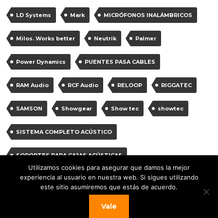
LD Systems
Mark
MICRÓFONOS INALÁMBRICOS
Milos. Works better
Neutrik
Palmer
Power Dynamics
PUENTES PASA CABLES
RAM Audio
RCF Audio
RELOOP
RIGGATEC
SAMSON
Showgear
Show tec
showtec
SISTEMA COMPLETO ACÚSTICO
SOPORTES PARA CAJAS ACÚSTICAS
Utilizamos cookies para asegurar que damos la mejor
experiencia al usuario en nuestra web. Si sigues utilizando
SOPORTES PARA MICRÓFONOS
Vonyx
Work
este sitio asumiremos que estás de acuerdo.
work pro
Vale