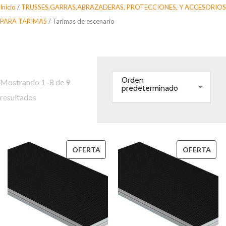
Saltar
Inicio
/
TRUSSES,GARRAS,ABRAZADERAS, PROTECCIONES, Y ACCESORIOS
al
PARA TARIMAS
/ Tarimas de escenario
contenido
Tarimas de escenario
Orden
Mostrando 1–8 de 9
predeterminado
resultados
PRODUCTO
PRO
OFERTA
OFERTA
EN
EN
OFERTA
OFE