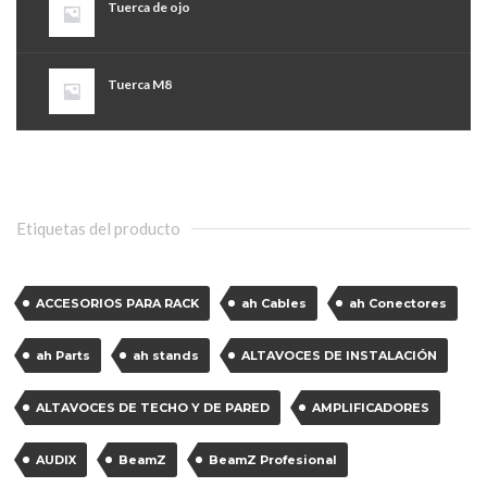
Tuerca de ojo
Tuerca M8
Etiquetas del producto
ACCESORIOS PARA RACK
ah Cables
ah Conectores
ah Parts
ah stands
ALTAVOCES DE INSTALACIÓN
ALTAVOCES DE TECHO Y DE PARED
AMPLIFICADORES
AUDIX
BeamZ
BeamZ Profesional