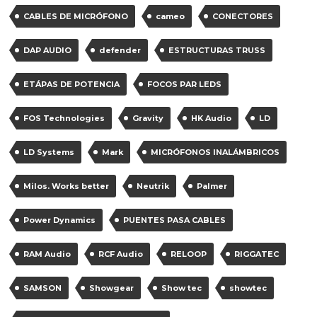
CABLES DE MICRÓFONO
cameo
CONECTORES
DAP AUDIO
defender
ESTRUCTURAS TRUSS
ETÁPAS DE POTENCIA
FOCOS PAR LEDS
FOS Technologies
Gravity
HK Audio
LD
LD Systems
Mark
MICRÓFONOS INALÁMBRICOS
Milos. Works better
Neutrik
Palmer
Power Dynamics
PUENTES PASA CABLES
RAM Audio
RCF Audio
RELOOP
RIGGATEC
SAMSON
Showgear
Show tec
showtec