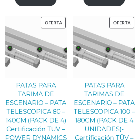
original
actual
original
actual
era:
es:
era:
es:
446,00 €.
379,00 €.
555,00 €.
489,00 €.
PRODUCTO
PRO
OFERTA
OFERTA
EN
EN
OFERTA
OFE
PATAS PARA
PATAS PARA
TARIMA DE
TARIMAS DE
ESCENARIO – PATA
ESCENARIO – PATA
TELESCOPICA 80 –
TELESCOPICA 100 –
140CM (PACK DE 4)
180CM (PACK DE 4
Certificación TÜV –
UNIDADES)-
POWER DYNAMICS
Certificación TÜV –