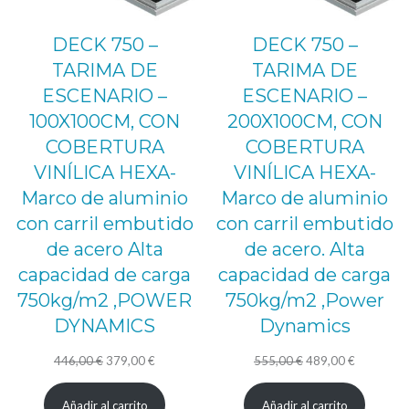
DECK 750 –
DECK 750 –
TARIMA DE
TARIMA DE
ESCENARIO –
ESCENARIO –
100X100CM, CON
200X100CM, CON
COBERTURA
COBERTURA
VINÍLICA HEXA-
VINÍLICA HEXA-
Marco de aluminio
Marco de aluminio
con carril embutido
con carril embutido
de acero Alta
de acero. Alta
capacidad de carga
capacidad de carga
750kg/m2 ,POWER
750kg/m2 ,Power
DYNAMICS
Dynamics
El
El
El
El
446,00
€
379,00
€
555,00
€
489,00
€
precio
precio
precio
precio
Añadir al carrito
Añadir al carrito