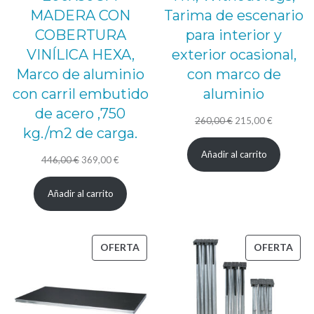
MADERA CON
Tarima de escenario
COBERTURA
para interior y
VINÍLICA HEXA,
exterior ocasional,
Marco de aluminio
con marco de
con carril embutido
aluminio
de acero ,750
El
El
260,00
€
215,00
€
kg./m2 de carga.
precio
precio
Añadir al carrito
El
El
original
actual
446,00
€
369,00
€
precio
precio
era:
es:
Añadir al carrito
original
actual
260,00 €.
215,00 €.
era:
es:
446,00 €.
369,00 €.
PRODUCTO
PRO
OFERTA
OFERTA
EN
EN
OFERTA
OFE