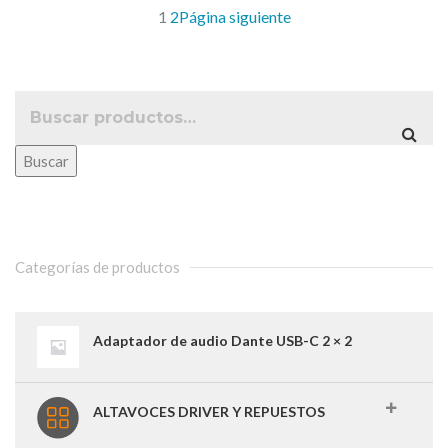
era:
es:
1
2
Página siguiente
417,00 €.
345,00 €.
Buscar
Categorías de productos
Adaptador de audio Dante USB-C 2 × 2
ALTAVOCES DRIVER Y REPUESTOS