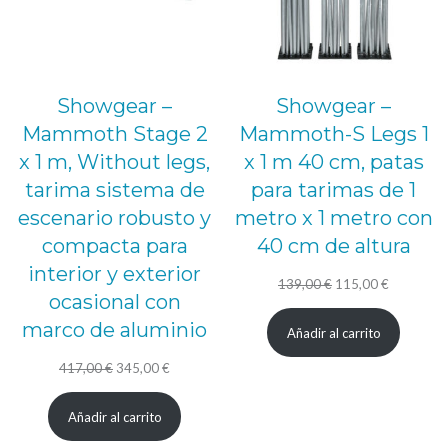
Showgear –
Showgear –
Mammoth Stage 2
Mammoth-S Legs 1
x 1 m, Without legs,
x 1 m 40 cm, patas
tarima sistema de
para tarimas de 1
escenario robusto y
metro x 1 metro con
compacta para
40 cm de altura
interior y exterior
El
El
139,00
€
115,00
€
ocasional con
precio
precio
marco de aluminio
Añadir al carrito
original
actual
El
El
era:
es:
417,00
€
345,00
€
precio
precio
139,00 €.
115,00 €.
Añadir al carrito
original
actual