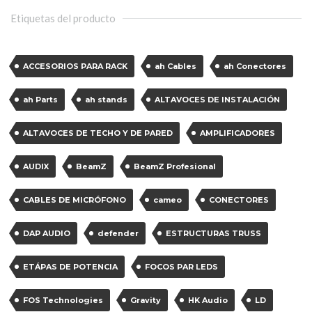
Etiquetas del producto
ACCESORIOS PARA RACK
ah Cables
ah Conectores
ah Parts
ah stands
ALTAVOCES DE INSTALACIÓN
ALTAVOCES DE TECHO Y DE PARED
AMPLIFICADORES
AUDIX
BeamZ
BeamZ Profesional
CABLES DE MICRÓFONO
cameo
CONECTORES
DAP AUDIO
defender
ESTRUCTURAS TRUSS
ETÁPAS DE POTENCIA
FOCOS PAR LEDS
FOS Technologies
Gravity
HK Audio
LD