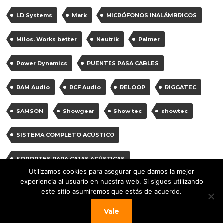
LD Systems
Mark
MICRÓFONOS INALÁMBRICOS
Milos. Works better
Neutrik
Palmer
Power Dynamics
PUENTES PASA CABLES
RAM Audio
RCF Audio
RELOOP
RIGGATEC
SAMSON
Showgear
Show tec
showtec
SISTEMA COMPLETO ACÚSTICO
SOPORTES PARA CAJAS ACÚSTICAS
Utilizamos cookies para asegurar que damos la mejor
experiencia al usuario en nuestra web. Si sigues utilizando
SOPORTES PARA MICRÓFONOS
Vonyx
Work
este sitio asumiremos que estás de acuerdo.
work pro
Vale