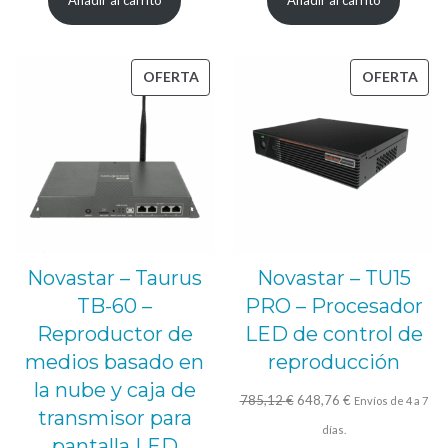
Añadir al carrito
Añadir al carrito
era:
es:
era:
es:
389,26 €.
321,49 €.
595,04 €.
491,74 €.
PRODUCTO
PRO
OFERTA
OFERTA
EN
EN
OFERTA
OFE
Novastar – Taurus
Novastar – TU15
TB-60 –
PRO – Procesador
Reproductor de
LED de control de
medios basado en
reproducción
la nube y caja de
El
El
785,12
€
648,76
€
Envíos de 4 a 7
transmisor para
precio
precio
días.
pantalla LED