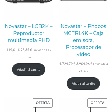
Novastar – LCB2K –
Novastar – Phobos
Reproductor
MCTRL4K – Caja
multimedia FHD
emisora,
Procesador de
El
El
119,01
€
98,35
€
Envíos de 4 a 7
video
precio
precio
días.
original
actual
El
El
4.724,79
€
3.904,96
€
Envíos de 4
Añadir al carrito
era:
es:
precio
precio
a 7 días.
119,01 €.
98,35 €.
original
actual
Añadir al carrito
era:
es:
4.724,79 €.
3.904,96 €.
PRODUCTO
PRO
OFERTA
OFERTA
EN
EN