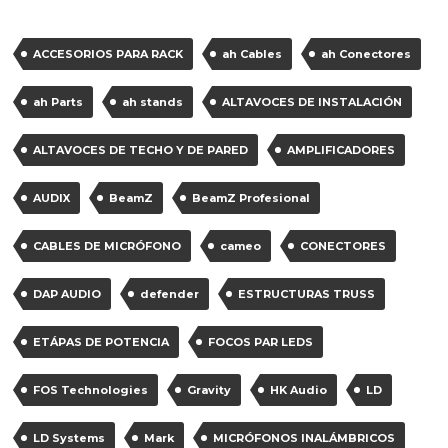
ACCESORIOS PARA RACK
ah Cables
ah Conectores
ah Parts
ah stands
ALTAVOCES DE INSTALACIÓN
ALTAVOCES DE TECHO Y DE PARED
AMPLIFICADORES
AUDIX
BeamZ
BeamZ Profesional
CABLES DE MICRÓFONO
cameo
CONECTORES
DAP AUDIO
defender
ESTRUCTURAS TRUSS
ETÁPAS DE POTENCIA
FOCOS PAR LEDS
FOS Technologies
Gravity
HK Audio
LD
LD Systems
Mark
MICRÓFONOS INALÁMBRICOS