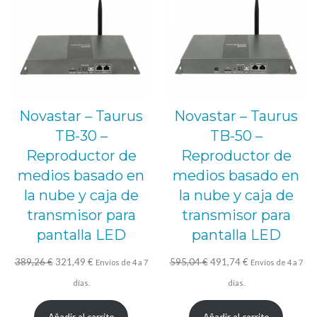
OFERTA
OFE
Novastar – Taurus
Novastar – Taurus
TB-30 –
TB-50 –
Reproductor de
Reproductor de
medios basado en
medios basado en
la nube y caja de
la nube y caja de
transmisor para
transmisor para
pantalla LED
pantalla LED
El
El
El
El
389,26
€
321,49
€
595,04
€
491,74
€
Envíos de 4 a 7
Envíos de 4 a 7
precio
precio
precio
precio
días.
días.
original
actual
original
actual