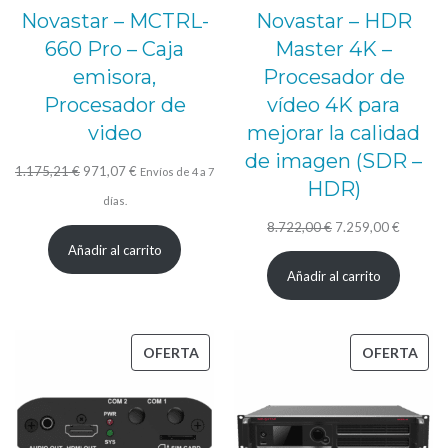
Novastar – MCTRL-
Novastar – HDR
660 Pro – Caja
Master 4K –
emisora,
Procesador de
Procesador de
vídeo 4K para
video
mejorar la calidad
de imagen (SDR –
El
El
1.175,21
€
971,07
€
Envíos de 4 a 7
HDR)
precio
precio
días.
original
actual
El
El
8.722,00
€
7.259,00
€
Añadir al carrito
era:
es:
precio
precio
Añadir al carrito
1.175,21 €.
971,07 €.
original
actual
era:
es:
8.722,00 €.
7.259,0
PRODUCTO
PRO
OFERTA
OFERTA
EN
EN
OFERTA
OFE