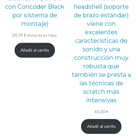
con Concoder Black
headshell (soporte
por sistema de
de brazo estándar)
montaje)
viene con
excelentes
24,79
€
Envíos de 4 a 7 días.
características de
sonido y una
Añadir al carrito
construcción muy
robusta que
también se presta a
las técnicas de
scratch más
intensivas
45,00
€
Añadir al carrito