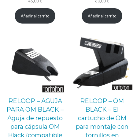
45,00
€
60,00
€
Añadir al carrito
Añadir al carrito
RELOOP – AGUJA
RELOOP – OM
PARA OM BLACK –
BLACK – El
Aguja de repuesto
cartucho de OM
para cápsula OM
para montaje con
Black (compatible
tornillos en