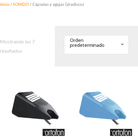
Saltar
Inicio
/
SONIDO
/ Cápsulas y agujas Giradiscos
al
Cápsulas y agujas Giradiscos
contenido
Orden
Mostrando los 7
predeterminado
resultados