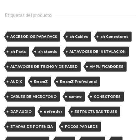
Etiquetas del producto
ACCESORIOS PARA RACK
ah Cables
ah Conectores
ah Parts
ah stands
ALTAVOCES DE INSTALACIÓN
ALTAVOCES DE TECHO Y DE PARED
AMPLIFICADORES
AUDIX
BeamZ
BeamZ Profesional
CABLES DE MICRÓFONO
cameo
CONECTORES
DAP AUDIO
defender
ESTRUCTURAS TRUSS
ETÁPAS DE POTENCIA
FOCOS PAR LEDS