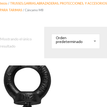
Saltar
Inicio
/
TRUSSES,GARRAS,ABRAZADERAS, PROTECCIONES, Y ACCESORIOS
al
PARA TARIMAS
/ Cáncamo M8
contenido
Cáncamo M8
Orden
Mostrando el único
predeterminado
resultado