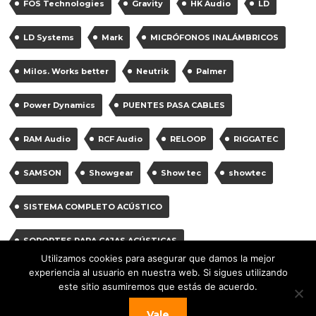
FOS Technologies
Gravity
HK Audio
LD
LD Systems
Mark
MICRÓFONOS INALÁMBRICOS
Milos. Works better
Neutrik
Palmer
Power Dynamics
PUENTES PASA CABLES
RAM Audio
RCF Audio
RELOOP
RIGGATEC
SAMSON
Showgear
Show tec
showtec
SISTEMA COMPLETO ACÚSTICO
SOPORTES PARA CAJAS ACÚSTICAS
Utilizamos cookies para asegurar que damos la mejor
experiencia al usuario en nuestra web. Si sigues utilizando
SOPORTES PARA MICRÓFONOS
Vonyx
Work
este sitio asumiremos que estás de acuerdo.
work pro
Vale