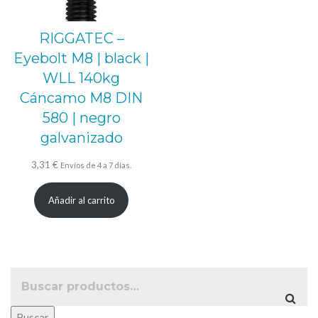
RIGGATEC –
Eyebolt M8 | black |
WLL 140kg
Cáncamo M8 DIN
580 | negro
galvanizado
3,31
€
Envíos de 4 a 7 días.
Añadir al carrito
Buscar