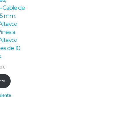
 Cable de
2,5 mm.
Altavoz
ines a
Altavoz
es de 10
.
El
50
€
io
precio
rito
nal
actual
es:
uiente
2 €.
62,50 €.