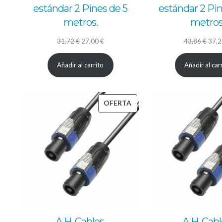
estándar 2 Pines de 5
estándar 2 Pin
metros.
metros
El
El
El
31,72
€
27,00
€
43,86
€
37,
precio
precio
prec
Añadir al carrito
Añadir al car
original
actual
origi
era:
es:
era:
31,72 €.
27,00 €.
43,8
PRODUCTO
OFERTA
EN
OFERTA
A.H. Cables,
A.H. Cabl