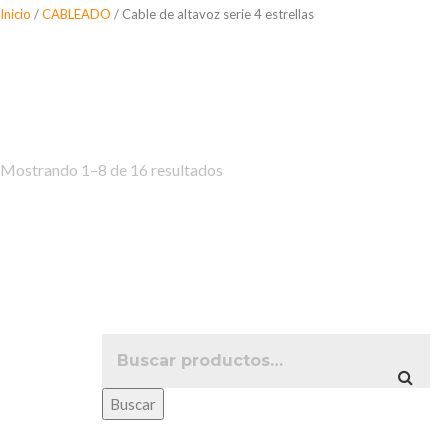
Saltar
Inicio
/
CABLEADO
/ Cable de altavoz serie 4 estrellas
al
Cable de altavoz se
contenido
Mostrando 1–8 de 16 resultados
Buscar