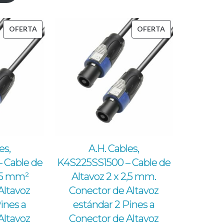
36,98 €.
31,50 €.
PRODUCTO
PRODUCTO
OFERTA
OFERTA
EN
EN
OFERTA
OFERTA
es,
A.H. Cables,
 Cable de
K4S225SS1500 – Cable de
2,5 mm²
Altavoz 2 x 2,5 mm.
Altavoz
Conector de Altavoz
ines a
estándar 2 Pines a
Altavoz
Conector de Altavoz