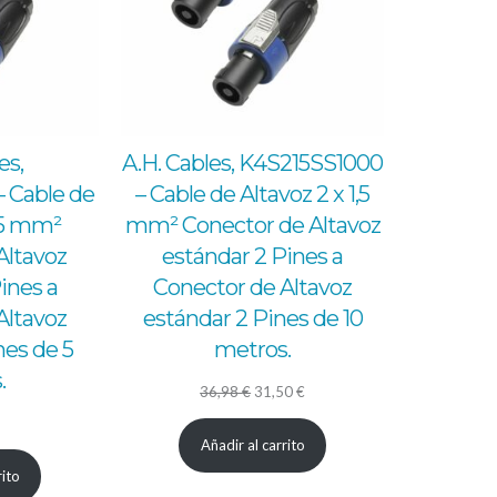
es,
A.H. Cables, K4S215SS1000
 Cable de
– Cable de Altavoz 2 x 1,5
1,5 mm²
mm² Conector de Altavoz
Altavoz
estándar 2 Pines a
ines a
Conector de Altavoz
Altavoz
estándar 2 Pines de 10
nes de 5
metros.
.
El
El
36,98
€
31,50
€
precio
precio
Añadir al carrito
original
actual
rito
era:
es: