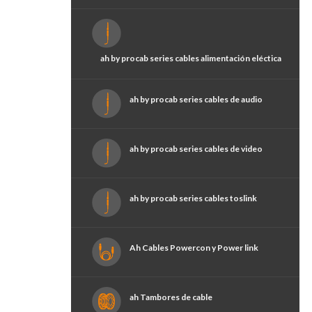
ah by procab series cables alimentación eléctica
ah by procab series cables de audio
ah by procab series cables de video
ah by procab series cables toslink
Ah Cables Powercon y Power link
ah Tambores de cable