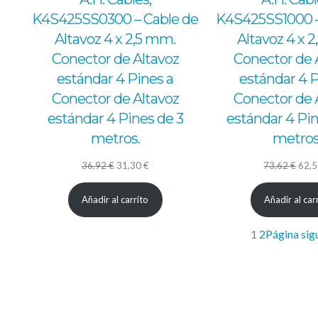
K4S425SS0300 – Cable de
K4S425SS1000 –
Altavoz 4 x 2,5 mm.
Altavoz 4 x 
Conector de Altavoz
Conector de 
estándar 4 Pines a
estándar 4 P
Conector de Altavoz
Conector de 
estándar 4 Pines de 3
estándar 4 Pin
metros.
metros
El
El
El
36,92
€
31,30
€
73,62
€
62,
precio
precio
prec
Añadir al carrito
Añadir al car
original
actual
origi
era:
es:
era:
1
2
Página sig
36,92 €.
31,30 €.
73,6