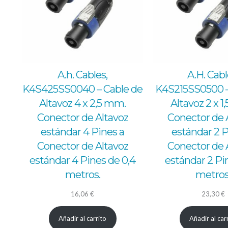
A.h. Cables,
A.H. Cabl
K4S425SS0040 – Cable de
K4S215SS0500 –
Altavoz 4 x 2,5 mm.
Altavoz 2 x 
Conector de Altavoz
Conector de 
estándar 4 Pines a
estándar 2 P
Conector de Altavoz
Conector de 
estándar 4 Pines de 0,4
estándar 2 Pi
metros.
metros
16,06
€
23,30
€
Añadir al carrito
Añadir al car