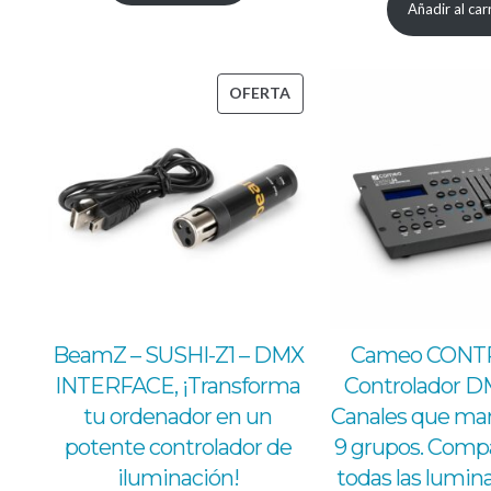
Añadir al car
era:
es:
origi
193,00 €.
161,00 €.
era:
325,
PRODUCTO
OFERTA
EN
OFERTA
BeamZ – SUSHI-Z1 – DMX
Cameo CONT
INTERFACE, ¡Transforma
Controlador D
tu ordenador en un
Canales que ma
potente controlador de
9 grupos. Compa
iluminación!
todas las lumin