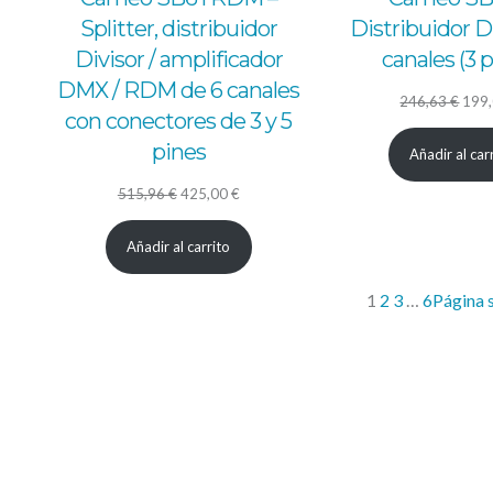
Splitter, distribuidor
Distribuidor 
Divisor / amplificador
canales (3 
DMX / RDM de 6 canales
El
246,63
€
199
con conectores de 3 y 5
prec
pines
Añadir al car
origi
El
El
era:
515,96
€
425,00
€
precio
precio
246,
Añadir al carrito
original
actual
era:
es:
1
2
3
…
6
Página 
515,96 €.
425,00 €.