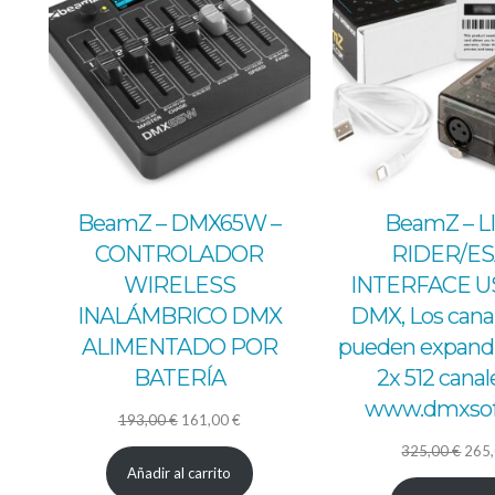
OFERTA
BeamZ – DMX65W –
BeamZ – L
CONTROLADOR
RIDER/ES
WIRELESS
INTERFACE U
INALÁMBRICO DMX
DMX, Los can
ALIMENTADO POR
pueden expandi
BATERÍA
2x 512 canale
www.dmxsof
El
El
193,00
€
161,00
€
precio
precio
El
325,00
€
265
Añadir al carrito
original
actual
prec