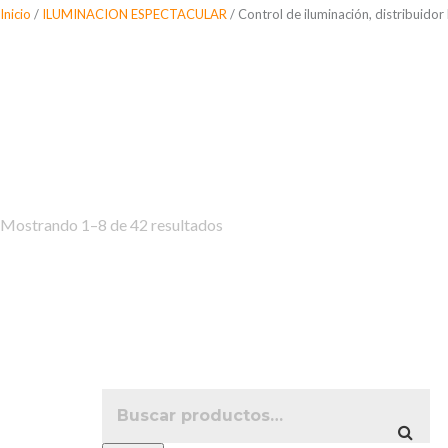
Saltar
Inicio
/
ILUMINACION ESPECTACULAR
/ Control de iluminación, distribuido
al
Control de ilumina
contenido
mesas
Mostrando 1–8 de 42 resultados