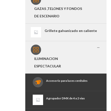
GAZAS ,TELONES Y FONDOS
DE ESCENARIO
Grillete galvanizado en caliente
ILUMINACION
ESPECTACULAR
Accesorio para luces cenitales
Agrupador DMX de 4 a 2 vias