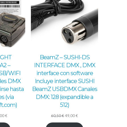
OFERTA
OFERTA
IGHT
BeamZ – SUSHI-DS
A2 –
INTERFACE DMX , DMX
SB/WIFI
interface con software
ales DMX
Incluye interface SUSHI
rse hasta
BeamZ USBDMX Canales
s (via
DMX: 128 (expandible a
t.com)
512)
El
El
El
,00
€
60,50
€
49,00
€
io
precio
precio
precio