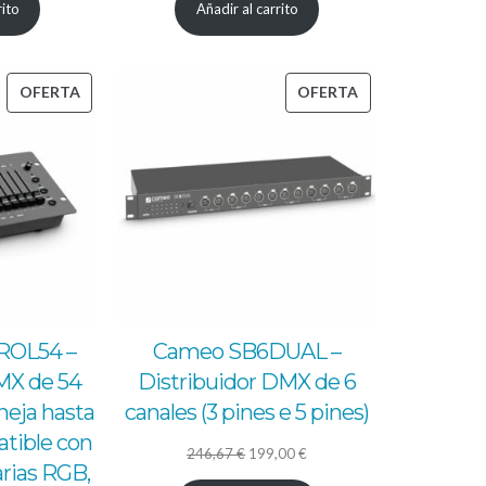
rito
Añadir al carrito
nal
actual
original
actual
es:
era:
es:
00 €.
265,00 €.
60,50 €.
49,00 €.
PRODUCTO
PRODUCTO
OFERTA
OFERTA
EN
EN
OFERTA
OFERTA
ROL54 –
Cameo SB6DUAL –
MX de 54
Distribuidor DMX de 6
neja hasta
canales (3 pines e 5 pines)
tible con
El
El
246,67
€
199,00
€
arias RGB,
precio
precio