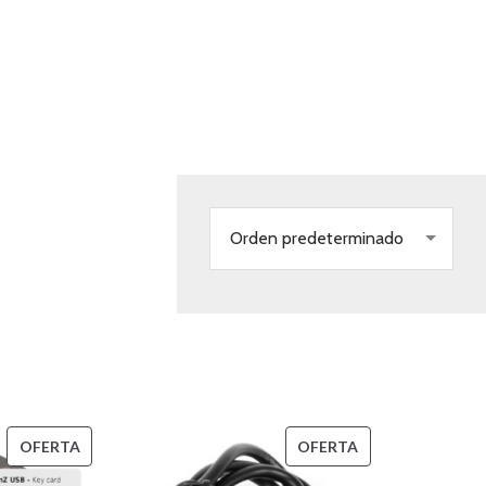
DMX interfaz y
Orden predeterminado
PRODUCTO
PRODUCTO
OFERTA
OFERTA
EN
EN