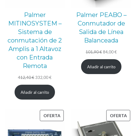
Palmer
Palmer PEABO –
MITINOSYSTEM –
Conmutador de
Sistema de
Salida de Línea
conmutación de 2
Balanceada
Amplis a 1 Altavoz
El
El
101,90
€
84,00
€
con Entrada
precio
precio
Remota
Añadir al carrito
original
actual
El
El
era:
es:
412,40
€
332,00
€
precio
precio
101,90 €.
84,00 €.
Añadir al carrito
original
actual
era:
es:
412,40 €.
332,00 €.
PRODUCTO
PRO
OFERTA
OFERTA
EN
EN
OFERTA
OFE