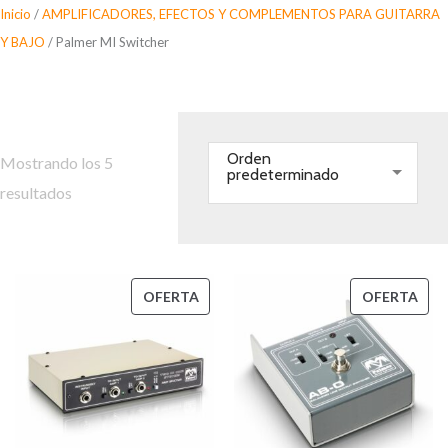
Saltar
Inicio
/
AMPLIFICADORES, EFECTOS Y COMPLEMENTOS PARA GUITARRA
al
Y BAJO
/ Palmer MI Switcher
contenido
Palmer MI Switcher
Orden
Mostrando los 5
predeterminado
resultados
PRODUCTO
PRO
OFERTA
OFERTA
EN
EN
OFERTA
OFE