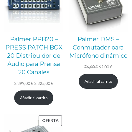
Palmer PPB20 –
Palmer DMS –
PRESS PATCH BOX
Conmutador para
20 Distribuidor de
Micrófono dinámico
Audio para Prensa
El
El
76,60
€
62,00
€
20 Canales
precio
precio
Añadir al carrito
El
El
original
actual
2.899,00
€
2.325,00
€
precio
precio
era:
es:
Añadir al carrito
original
actual
76,60 €.
62,00 €.
era:
es:
2.899,00 €.
2.325,00 €.
PRODUCTO
OFERTA
EN