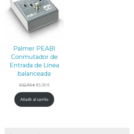
OFERTA
Palmer PEABI
Conmutador de
Entrada de Línea
balanceada
El
El
102,90
€
85,00
€
precio
precio
Añadir al carrito
original
actual
era:
es:
102,90 €.
85,00 €.