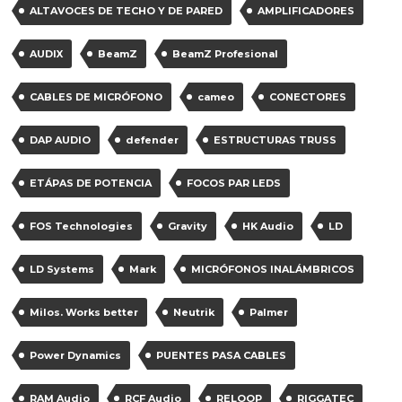
ALTAVOCES DE TECHO Y DE PARED
AMPLIFICADORES
AUDIX
BeamZ
BeamZ Profesional
CABLES DE MICRÓFONO
cameo
CONECTORES
DAP AUDIO
defender
ESTRUCTURAS TRUSS
ETÁPAS DE POTENCIA
FOCOS PAR LEDS
FOS Technologies
Gravity
HK Audio
LD
LD Systems
Mark
MICRÓFONOS INALÁMBRICOS
Milos. Works better
Neutrik
Palmer
Power Dynamics
PUENTES PASA CABLES
RAM Audio
RCF Audio
RELOOP
RIGGATEC