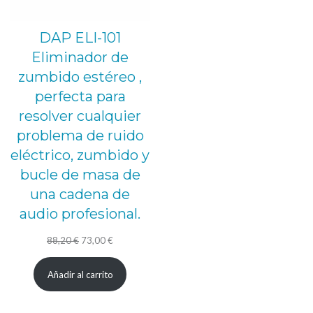
DAP ELI-101
Eliminador de
zumbido estéreo ,
perfecta para
resolver cualquier
problema de ruido
eléctrico, zumbido y
bucle de masa de
una cadena de
audio profesional.
El
El
88,20
€
73,00
€
precio
precio
Añadir al carrito
original
actual
era:
es: