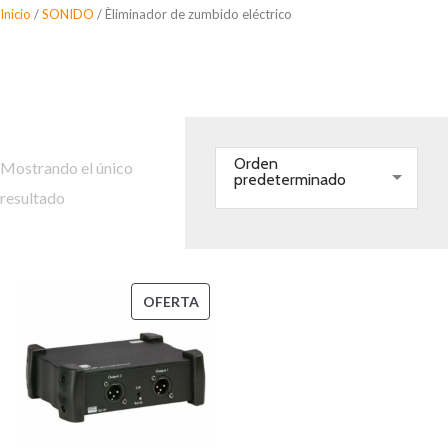
Saltar
Inicio
/
SONIDO
/ Èliminador de zumbido eléctrico
al
Èliminador de zumbido
contenido
eléctrico
Orden
Mostrando el único
predeterminado
resultado
PRODUCTO
OFERTA
EN
OFERTA