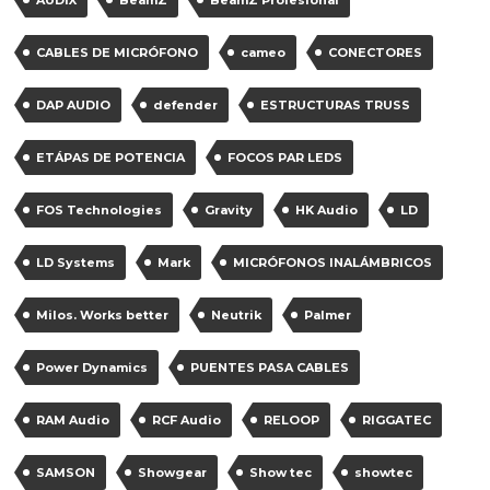
AUDIX
BeamZ
BeamZ Profesional
CABLES DE MICRÓFONO
cameo
CONECTORES
DAP AUDIO
defender
ESTRUCTURAS TRUSS
ETÁPAS DE POTENCIA
FOCOS PAR LEDS
FOS Technologies
Gravity
HK Audio
LD
LD Systems
Mark
MICRÓFONOS INALÁMBRICOS
Milos. Works better
Neutrik
Palmer
Power Dynamics
PUENTES PASA CABLES
RAM Audio
RCF Audio
RELOOP
RIGGATEC
SAMSON
Showgear
Show tec
showtec