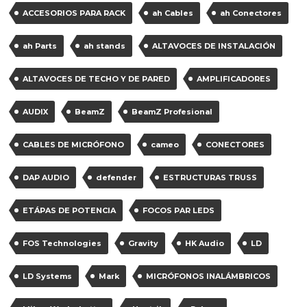
ACCESORIOS PARA RACK
ah Cables
ah Conectores
ah Parts
ah stands
ALTAVOCES DE INSTALACIÓN
ALTAVOCES DE TECHO Y DE PARED
AMPLIFICADORES
AUDIX
BeamZ
BeamZ Profesional
CABLES DE MICRÓFONO
cameo
CONECTORES
DAP AUDIO
defender
ESTRUCTURAS TRUSS
ETÁPAS DE POTENCIA
FOCOS PAR LEDS
FOS Technologies
Gravity
HK Audio
LD
LD Systems
Mark
MICRÓFONOS INALÁMBRICOS