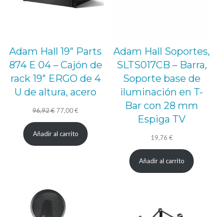
Adam Hall 19″ Parts
Adam Hall Soportes,
874 E 04 – Cajón de
SLTS017CB – Barra,
rack 19″ ERGO de 4
Soporte base de
U de altura, acero
iluminación en T-
Bar con 28 mm
El
El
96,92
€
77,00
€
Espiga TV
precio
precio
Añadir al carrito
original
actual
19,76
€
era:
es:
Añadir al carrito
96,92 €.
77,00 €.