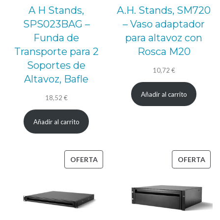
A H Stands,
A.H. Stands, SM720
SPS023BAG –
– Vaso adaptador
Funda de
para altavoz con
Transporte para 2
Rosca M20
Soportes de
10,72
€
Altavoz, Bafle
Añadir al carrito
18,52
€
Añadir al carrito
PRODUCTO
PRO
OFERTA
OFERTA
EN
EN
OFERTA
OFE