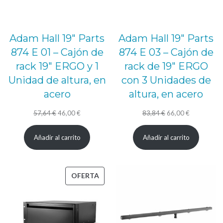
Adam Hall 19″ Parts
Adam Hall 19″ Parts
874 E 01 – Cajón de
874 E 03 – Cajón de
rack 19″ ERGO y 1
rack de 19″ ERGO
Unidad de altura, en
con 3 Unidades de
acero
altura, en acero
El
El
El
El
57,64
€
46,00
€
83,84
€
66,00
€
precio
precio
precio
precio
Añadir al carrito
Añadir al carrito
original
actual
original
actual
era:
es:
era:
es:
57,64 €.
46,00 €.
83,84 €.
66,00 €.
PRODUCTO
OFERTA
EN
OFERTA