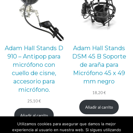
Adam Hall Stands D
Adam Hall Stands
910 – Antipop para
DSM 45 B Soporte
micrófono con
de araña para
cuello de cisne,
Micrófono 45 x 49
accesorio para
mm negro
micrófono.
18,20
€
25,10
€
Añadir al carrito
Añadir al carrito
Utilizamos cookies para asegurar que damos la mejor
1
2
3
…
8
Página siguiente
experiencia al usuario en nuestra web. Si sigues utilizando