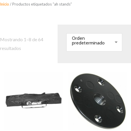
Saltar
Inicio
/ Productos etiquetados “ah stands”
al
ah stands
contenido
Orden
Mostrando 1–8 de 64
predeterminado
resultados