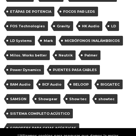
ETÁPAS DE POTENCIA
FOCOS PAR LEDS
FOS Technologies
Gravity
HK Audio
LD
LD Systems
Mark
MICRÓFONOS INALÁMBRICOS
Milos. Works better
Neutrik
Palmer
Power Dynamics
PUENTES PASA CABLES
RAM Audio
RCF Audio
RELOOP
RIGGATEC
SAMSON
Showgear
Show tec
showtec
SISTEMA COMPLETO ACÚSTICO
SOPORTES PARA CAJAS ACÚSTICAS
Utilizamos cookies para asegurar que damos la mejor