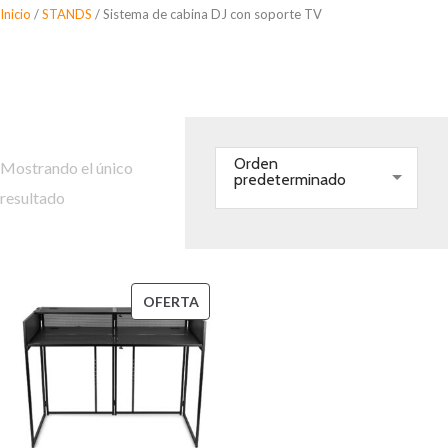
Saltar
Inicio
/
STANDS
/ Sistema de cabina DJ con soporte TV
al
Sistema de cabina DJ con
contenido
soporte TV
Orden
Mostrando el único
predeterminado
resultado
PRODUCTO
OFERTA
EN
OFERTA