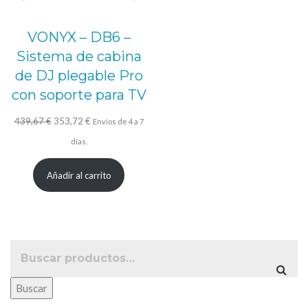
VONYX – DB6 –
Sistema de cabina
de DJ plegable Pro
con soporte para TV
El
El
439,67
€
353,72
€
Envíos de 4 a 7
precio
precio
días.
original
actual
Añadir al carrito
era:
es:
439,67 €.
353,72 €.
Buscar