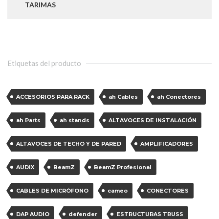
TARIMAS
Etiquetas del producto
ACCESORIOS PARA RACK
ah Cables
ah Conectores
ah Parts
ah stands
ALTAVOCES DE INSTALACIÓN
ALTAVOCES DE TECHO Y DE PARED
AMPLIFICADORES
AUDIX
BeamZ
BeamZ Profesional
CABLES DE MICRÓFONO
cameo
CONECTORES
DAP AUDIO
defender
ESTRUCTURAS TRUSS