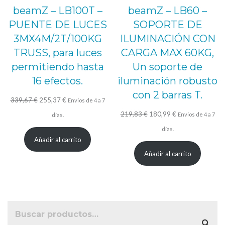
beamZ – LB100T –
beamZ – LB60 –
PUENTE DE LUCES
SOPORTE DE
3MX4M/2T/100KG
ILUMINACIÓN CON
TRUSS, para luces
CARGA MAX 60KG,
permitiendo hasta
Un soporte de
16 efectos.
iluminación robusto
con 2 barras T.
El
El
339,67
€
255,37
€
Envíos de 4 a 7
precio
precio
El
El
219,83
€
180,99
€
Envíos de 4 a 7
días.
original
actual
precio
precio
días.
Añadir al carrito
era:
es:
original
actual
Añadir al carrito
339,67 €.
255,37 €.
era:
es:
219,83 €.
180,99 €.