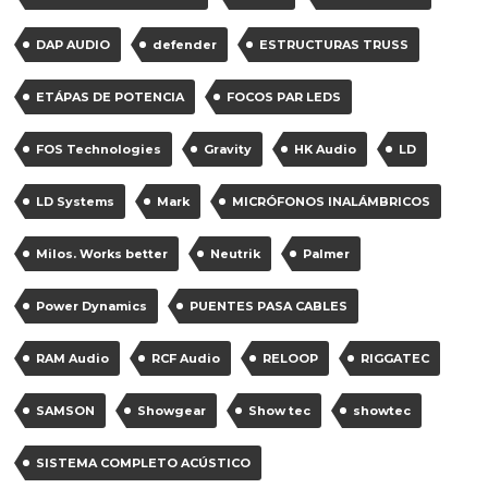
DAP AUDIO
defender
ESTRUCTURAS TRUSS
ETÁPAS DE POTENCIA
FOCOS PAR LEDS
FOS Technologies
Gravity
HK Audio
LD
LD Systems
Mark
MICRÓFONOS INALÁMBRICOS
Milos. Works better
Neutrik
Palmer
Power Dynamics
PUENTES PASA CABLES
RAM Audio
RCF Audio
RELOOP
RIGGATEC
SAMSON
Showgear
Show tec
showtec
SISTEMA COMPLETO ACÚSTICO