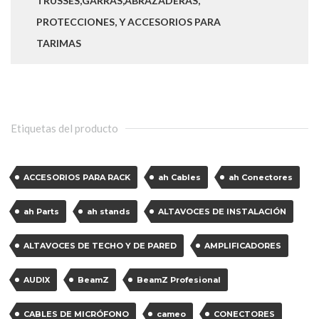
TRUSSES,GARRAS,ABRAZADERAS,
PROTECCIONES, Y ACCESORIOS PARA
TARIMAS
Etiquetas del producto
ACCESORIOS PARA RACK
ah Cables
ah Conectores
ah Parts
ah stands
ALTAVOCES DE INSTALACIÓN
ALTAVOCES DE TECHO Y DE PARED
AMPLIFICADORES
AUDIX
BeamZ
BeamZ Profesional
CABLES DE MICRÓFONO
cameo
CONECTORES