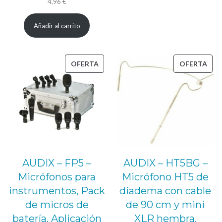
4,96
€
Añadir al carrito
PRODUCTO
PRO
OFERTA
OFERTA
EN
EN
OFERTA
OFE
AUDIX – FP5 –
AUDIX – HT5BG –
Micrófonos para
Micrófono HT5 de
instrumentos, Pack
diadema con cable
de micros de
de 90 cm y mini
batería. Aplicación
XLR hembra.