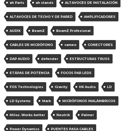
ah Parts
ah stands
ALTAVOCES DE INSTALACIÓN
ALTAVOCES DE TECHO Y DE PARED
AMPLIFICADORES
AUDIX
BeamZ
BeamZ Profesional
CABLES DE MICRÓFONO
cameo
CONECTORES
DAP AUDIO
defender
ESTRUCTURAS TRUSS
ETÁPAS DE POTENCIA
FOCOS PAR LEDS
FOS Technologies
Gravity
HK Audio
LD
LD Systems
Mark
MICRÓFONOS INALÁMBRICOS
Milos. Works better
Neutrik
Palmer
Power Dynamics
PUENTES PASA CABLES