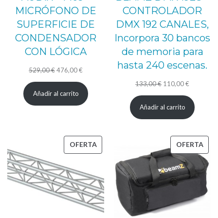
MICRÓFONO DE
CONTROLADOR
SUPERFICIE DE
DMX 192 CANALES,
CONDENSADOR
Incorpora 30 bancos
CON LÓGICA
de memoria para
hasta 240 escenas.
El
El
529,00
€
476,00
€
precio
precio
El
El
133,00
€
110,00
€
Añadir al carrito
original
actual
precio
precio
Añadir al carrito
era:
es:
original
actual
529,00 €.
476,00 €.
era:
es:
133,00 €.
110,00 €.
PRODUCTO
PRO
OFERTA
OFERTA
EN
EN
OFERTA
OFE