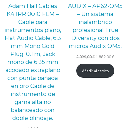
Adam Hall Cables
AUDIX – AP62-OM5
K4 IRR 0010 FLM –
– Un sistema
Cable para
inalámbrico
instrumentos plano,
profesional True
Flat Audio Cable, 6.3
Diversity con dos
mm Mono Gold
micros Audix OM5.
Plug, 0.1 m, Jack
El
El
2.099,00
€
1.889,00
€
mono de 6,35 mm
precio
precio
acodado extraplano
Añadir al carrito
original
actual
con punta bañada
era:
es:
en oro Cable de
2.099,00 €.
1.889,0
instrumento de
gama alta no
balanceado con
doble blindaje.