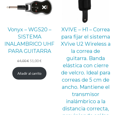
Vonyx – WGS20 –
XVIVE – H1 – Correa
SISTEMA
para fijar el sistema
INALAMBRICO UHF
XVive U2 Wireless a
PARA GUITARRA
la correa de
guitarra. Banda
El
El
64,00
€
51,00
€
elástica con cierre
precio
precio
de velcro. Ideal para
Añadir al carrito
original
actual
correas de 5 cm de
era:
es:
ancho. Mantiene el
64,00 €.
51,00 €.
transmisor
inalámbrico a la
distancia correcta,