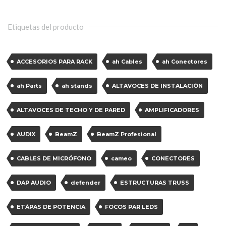
Etiquetas del producto
ACCESORIOS PARA RACK
ah Cables
ah Conectores
ah Parts
ah stands
ALTAVOCES DE INSTALACIÓN
ALTAVOCES DE TECHO Y DE PARED
AMPLIFICADORES
AUDIX
BeamZ
BeamZ Profesional
CABLES DE MICRÓFONO
cameo
CONECTORES
DAP AUDIO
defender
ESTRUCTURAS TRUSS
ETÁPAS DE POTENCIA
FOCOS PAR LEDS