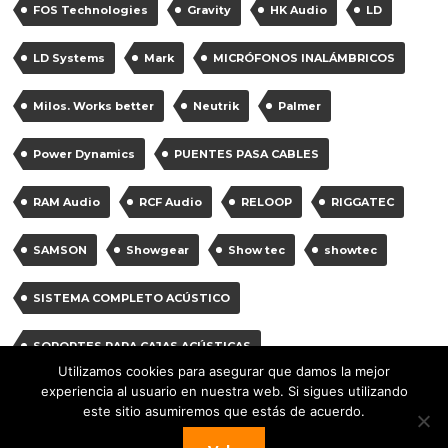
FOS Technologies
Gravity
HK Audio
LD
LD Systems
Mark
MICRÓFONOS INALÁMBRICOS
Milos. Works better
Neutrik
Palmer
Power Dynamics
PUENTES PASA CABLES
RAM Audio
RCF Audio
RELOOP
RIGGATEC
SAMSON
Showgear
Show tec
showtec
SISTEMA COMPLETO ACÚSTICO
SOPORTES PARA CAJAS ACÚSTICAS
Utilizamos cookies para asegurar que damos la mejor
experiencia al usuario en nuestra web. Si sigues utilizando
SOPORTES PARA MICRÓFONOS
Vonyx
Work
este sitio asumiremos que estás de acuerdo.
work pro