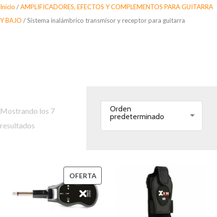
Saltar
Inicio
/
AMPLIFICADORES, EFECTOS Y COMPLEMENTOS PARA GUITARRA
al
Y BAJO
/ Sistema inalámbrico transmisor y receptor para guitarra
contenido
Sistema inalámbrico
transmisor y receptor para
guitarra
Orden
Mostrando los 7
predeterminado
resultados
PRODUCTO
OFERTA
EN
OFERTA