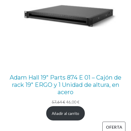
Adam Hall 19″ Parts 874 E 01 – Cajón de
rack 19″ ERGO y 1 Unidad de altura, en
acero
El
El
57,64
€
46,00
€
precio
precio
Añadir al carrito
original
actual
era:
es:
PRO
OFERTA