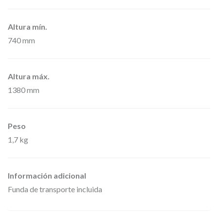
a
d
Altura mín.
e
740 mm
t
r
Altura máx.
a
1380 mm
n
s
p
Peso
o
1,7 kg
r
t
Información adicional
e
Funda de transporte incluida
i
n