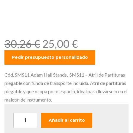
AH Stands, SMS11 – Atril de
Partituras plegable con
funda de transporte
incluida
E
E
30,26
€
25,00
€
l
l
p
p
r
r
e
e
Cód. SMS11 Adam Hall Stands, SMS11 – Atril de Partituras
c
c
plegable con funda de transporte incluida. Atril de partituras
i
i
plegable y que ocupa poco espacio, ideal para llevárselo en el
o
o
maletín de instrumento.
o
a
r
c
A
Añadir al carrito
i
t
H