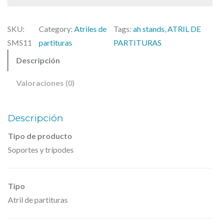
g
u
S
i
a
t
n
l
SKU:
Category:
Atriles de
Tags:
ah stands
, 
ATRIL DE
a
a
e
SMS11
partituras
PARTITURAS
n
l
s
Descripción
d
e
:
s
r
2
Valoraciones (0)
,
a
5
S
:
,
Descripción
3
0
M
0
0
S
Tipo de producto
,
Soportes y trípodes
1
2
€
1
6
.
–
Tipo
A
Atril de partituras
€
t