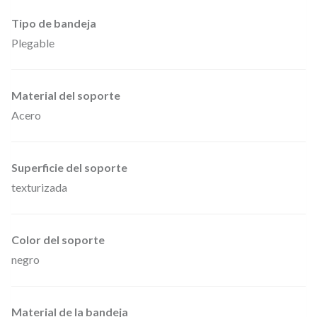
.
r
Tipo de bandeja
i
Plegable
l
d
e
Material del soporte
P
Acero
a
r
Superficie del soporte
t
texturizada
i
t
u
Color del soporte
negro
r
a
s
Material de la bandeja