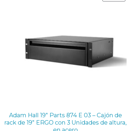
57,64 €.
46,00 €.
EN
OFE
Adam Hall 19″ Parts 874 E 03 – Cajón de
rack de 19″ ERGO con 3 Unidades de altura,
en acero