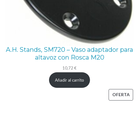
A.H. Stands, SM720 – Vaso adaptador para
altavoz con Rosca M20
10,72
€
Añadir al carrito
PRO
OFERTA
EN
OFE