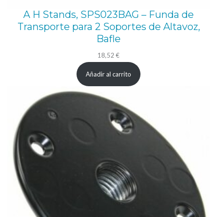
A H Stands, SPS023BAG – Funda de
Transporte para 2 Soportes de Altavoz,
Bafle
18,52
€
Añadir al carrito