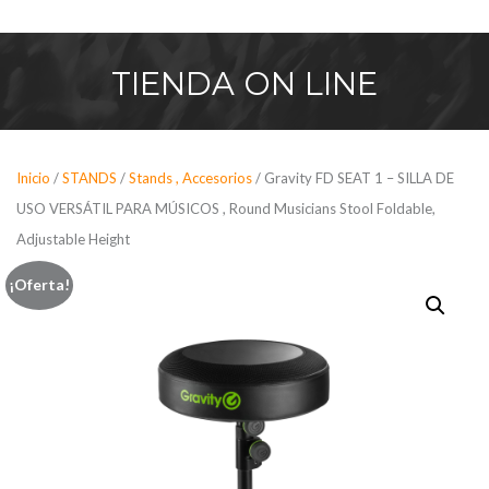
Saltar
al
contenido
TIENDA
ON LINE
Inicio
/
STANDS
/
Stands , Accesorios
/ Gravity FD SEAT 1 – SILLA DE
USO VERSÁTIL PARA MÚSICOS , Round Musicians Stool Foldable,
Adjustable Height
¡Oferta!