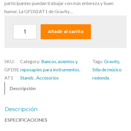
a
e
participantes puedan trabajar con más entereza y buen
l
s
humor. La GFDSEAT1 de Gravity…
e
:
r
9
G
Añadir al carrito
a
5
r
:
,
a
1
0
v
1
0
SKU:
Category:
Bancos, asientos y
Tags:
Gravity
, 
i
5
GFDSE
reposapies para instrumentos
, 
Silla de músico
t
,
€
AT1
Stands , Accesorios
redonda
y
7
.
Descripción
F
8
D
S
€
Descripción
.
E
ESPECIFICACIONES
A