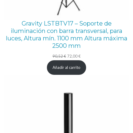
h
t
Gravity LSTBTV17 – Soporte de
c
iluminación con barra transversal, para
a
luces, Altura mín. 1100 mm Altura máxima
n
2500 mm
t
El
El
90,52
€
72,00
€
i
precio
precio
d
Añadir al carrito
original
actual
a
era:
es:
d
90,52 €.
72,00 €.