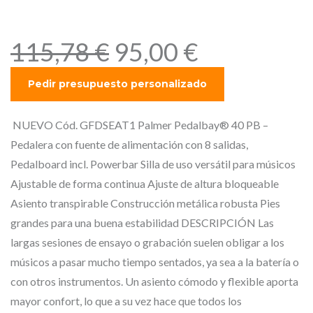
Stool Foldable, Adjustable
Height
E
E
115,78
€
95,00
€
l
l
p
p
r
r
e
e
NUEVO Cód. GFDSEAT1 Palmer Pedalbay® 40 PB –
c
c
Pedalera con fuente de alimentación con 8 salidas,
i
i
Pedalboard incl. Powerbar Silla de uso versátil para músicos
o
o
Ajustable de forma continua Ajuste de altura bloqueable
o
a
Asiento transpirable Construcción metálica robusta Pies
r
c
grandes para una buena estabilidad DESCRIPCIÓN Las
i
t
largas sesiones de ensayo o grabación suelen obligar a los
g
u
músicos a pasar mucho tiempo sentados, ya sea a la batería o
i
a
con otros instrumentos. Un asiento cómodo y flexible aporta
n
l
mayor confort, lo que a su vez hace que todos los