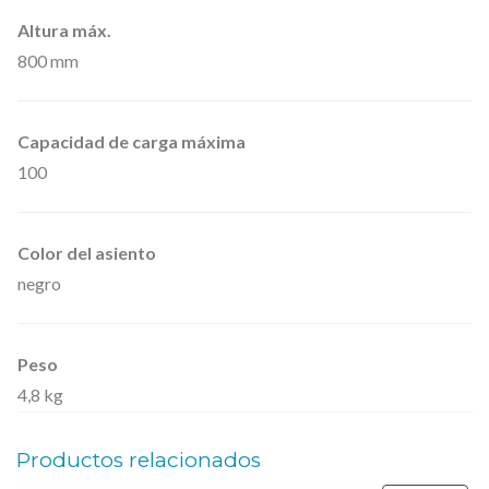
O
Altura máx.
S
800 mm
,
R
Capacidad de carga máxima
o
100
u
n
d
Color del asiento
M
negro
u
s
Peso
i
4,8 kg
c
i
Productos relacionados
a