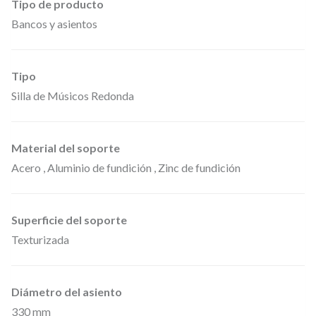
Tipo de producto
T
Bancos y asientos
1
–
S
Tipo
I
Silla de Músicos Redonda
L
L
Material del soporte
A
Acero , Aluminio de fundición , Zinc de fundición
D
E
U
Superficie del soporte
S
Texturizada
O
V
Diámetro del asiento
E
330 mm