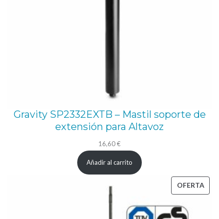
Gravity SP2332EXTB – Mastil soporte de
extensión para Altavoz
16,60
€
Añadir al carrito
PRO
OFERTA
EN
OFE