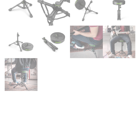
Gravity FD SEAT 1 – SILLA
DE USO VERSÁTIL PARA
MÚSICOS , Round Musicians