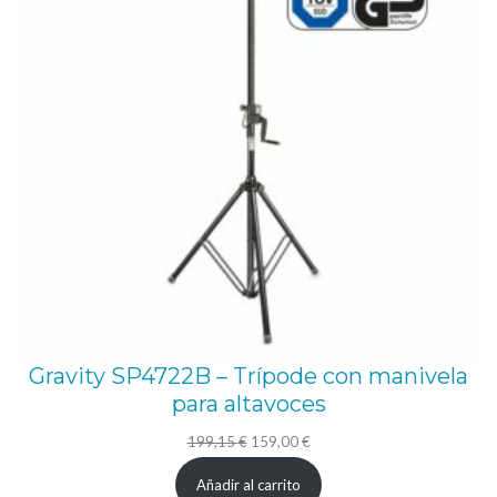
Gravity SP4722B – Trípode con manivela
para altavoces
El
El
199,15
€
159,00
€
precio
precio
Añadir al carrito