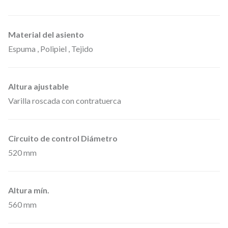
R
S
Material del asiento
Á
Espuma , Polipiel , Tejido
T
I
L
Altura ajustable
P
Varilla roscada con contratuerca
A
R
Circuito de control Diámetro
A
520 mm
M
Ú
S
Altura mín.
I
560 mm
C