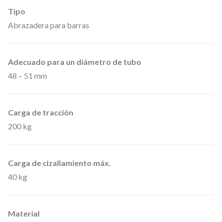
0
Tipo
4
Abrazadera para barras
5
–
Adecuado para un diámetro de tubo
A
48 – 51 mm
b
r
a
Carga de tracción
200 kg
z
a
d
Carga de cizallamiento máx.
e
40 kg
r
a
Material
p