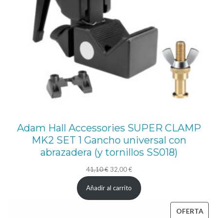
4
8
-
5
1
m
m
)
Adam Hall Accessories SUPER CLAMP
c
MK2 SET 1 Gancho universal con
a
abrazadera (y tornillos SS018)
n
El
El
41,10
€
32,00
€
t
precio
precio
i
Añadir al carrito
original
actual
d
era:
es:
PRO
OFERTA
a