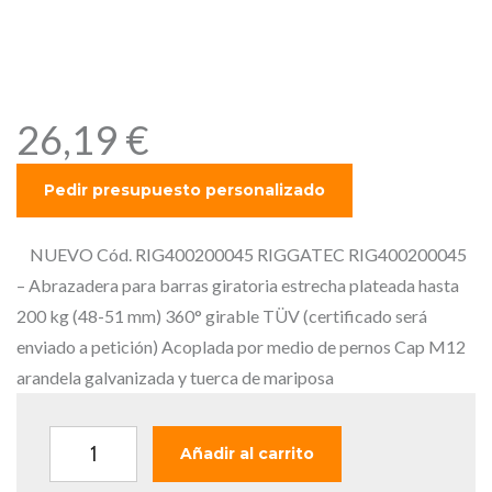
Abrazadera para barras
giratoria estrecha plateada
hasta 200 kg (48-51 mm)
26,19
€
NUEVO Cód. RIG400200045 RIGGATEC RIG400200045
– Abrazadera para barras giratoria estrecha plateada hasta
200 kg (48-51 mm) 360° girable TÜV (certificado será
enviado a petición) Acoplada por medio de pernos Cap M12
arandela galvanizada y tuerca de mariposa
R
Añadir al carrito
I