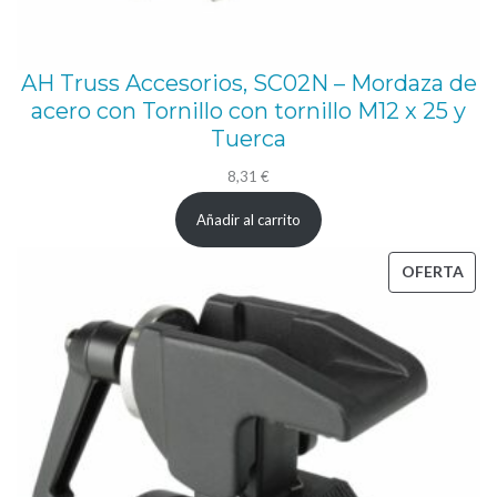
AH Truss Accesorios, SC02N – Mordaza de
acero con Tornillo con tornillo M12 x 25 y
Tuerca
8,31
€
Añadir al carrito
PRO
OFERTA
EN
OFE