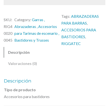
G
G
Tags:
ABRAZADERAS
A
SKU:
Category:
Garras ,
PARA BARRAS
, 
T
RIG4
Abrazaderas , Accesorios
ACCESORIOS PARA
E
0020
para Tarimas de escenario ,
BASTIDORES
, 
C
0045
Bastidores y Trusses
RIGGATEC
R
Descripción
I
G
Valoraciones (0)
4
0
Descripción
0
Tipo de producto
2
Accesorios para bastidores
0
0