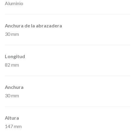
Aluminio
a
r
a
Anchura de la abrazadera
b
30 mm
a
r
Longitud
r
82 mm
a
s
g
Anchura
30 mm
i
r
a
Altura
t
147 mm
o