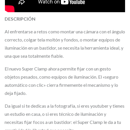
s
S
DESCRIPCIÓN
U
Al enfrentarse a retos como montar una cámara con el ángulo
P
correcto, colgar tela moltón y fondos, o montar equipos de
E
iluminación en un bastidor, se necesita la herramienta ideal, y
R
una que sea totalmente fiable.
C
L
El nuevo Super Clamp ahora permite fijar con un gesto
A
objetos pesados, como equipos de iluminación. El «seguro
automático con clic» cierra firmemente el mecanismo y lo
M
deja fijado.
P
M
Da igual si te dedicas a la fotografía, si eres youtuber y tienes
K
un estudio en casa, o si eres técnico de iluminación y
2
necesitas fijar focos a un bastidor: el Super Clamp le da a tu
G