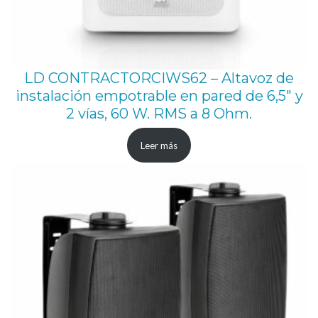
LD CONTRACTORCIWS62 – Altavoz de
instalación empotrable en pared de 6,5″ y
2 vías, 60 W. RMS a 8 Ohm.
Leer más