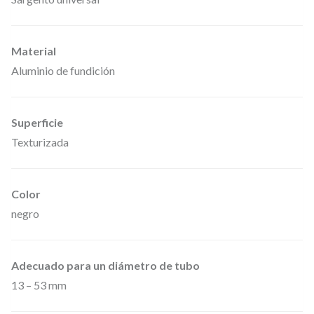
o
n
Material
a
Aluminio de fundición
b
r
Superficie
a
Texturizada
z
a
d
Color
e
negro
r
a
Adecuado para un diámetro de tubo
n
13 – 53 mm
e
g