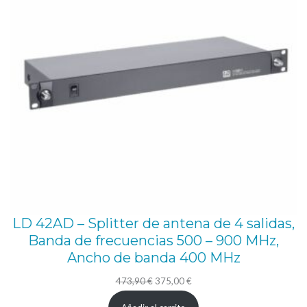
t
i
d
a
d
LD 42AD – Splitter de antena de 4 salidas,
Banda de frecuencias 500 – 900 MHz,
Ancho de banda 400 MHz
El
El
473,90
€
375,00
€
precio
precio