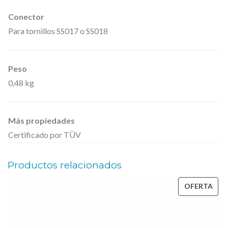
r
Conector
a
Para tornillos SS017 o SS018
–
V
Peso
E
0,48 kg
R
S
Más propiedades
I
Certificado por TÜV
O
N
Productos relacionados
2
c
PRO
OFERTA
a
EN
n
OFE