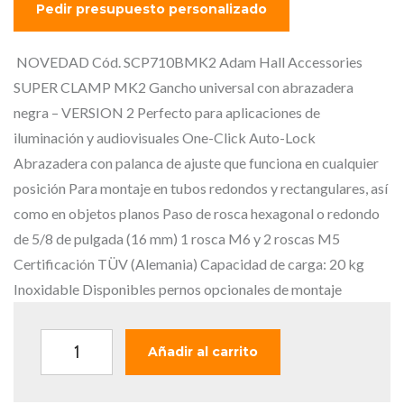
p
p
r
r
e
e
NOVEDAD Cód. SCP710BMK2 Adam Hall Accessories
c
c
SUPER CLAMP MK2 Gancho universal con abrazadera
i
i
negra – VERSION 2 Perfecto para aplicaciones de
o
o
iluminación y audiovisuales One-Click Auto-Lock
o
a
Abrazadera con palanca de ajuste que funciona en cualquier
r
c
posición Para montaje en tubos redondos y rectangulares, así
i
t
como en objetos planos Paso de rosca hexagonal o redondo
g
u
de 5/8 de pulgada (16 mm) 1 rosca M6 y 2 roscas M5
i
a
Certificación TÜV (Alemania) Capacidad de carga: 20 kg
n
l
Inoxidable Disponibles pernos opcionales de montaje
a
e
l
s
A
Añadir al carrito
e
:
d
r
2
a