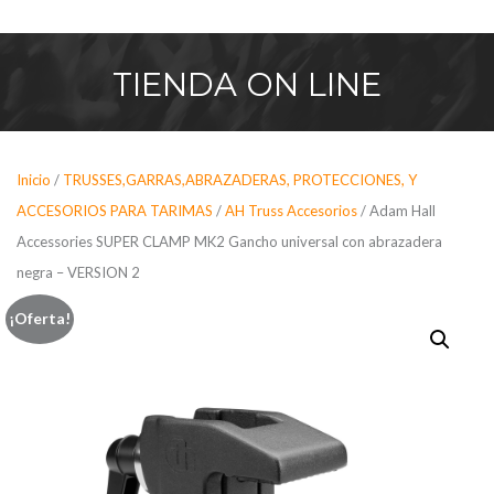
Saltar
al
contenido
TIENDA
ON LINE
Inicio
/
TRUSSES,GARRAS,ABRAZADERAS, PROTECCIONES, Y
ACCESORIOS PARA TARIMAS
/
AH Truss Accesorios
/ Adam Hall
Accessories SUPER CLAMP MK2 Gancho universal con abrazadera
negra – VERSION 2
¡Oferta!