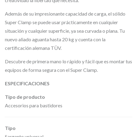
creatividad la libertad que necesita.
a
Además de su impresionante capacidad de carga, el sólido
n
Super Clamp se puede usar prácticamente en cualquier
c
situación y cualquier superficie, ya sea curvada o plana. Tu
h
nuevo aliado aguanta hasta 20 kg y cuenta con la
o
certificación alemana TÜV.
u
Descubre de primera mano lo rápido y fácil que es montar tus
n
equipos de forma segura con el Super Clamp.
i
v
ESPECIFICACIONES
e
Tipo de producto
r
Accesorios para bastidores
s
a
l
Tipo
c
Sargento universal