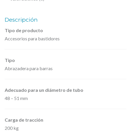
4
0
Descripción
0
Tipo de producto
2
Accesorios para bastidores
0
0
0
Tipo
0
Abrazadera para barras
5
–
Adecuado para un diámetro de tubo
S
48 – 51 mm
e
m
i
Carga de tracción
200 kg
a