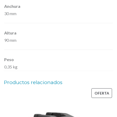
r
Anchura
30 mm
r
a
s
Altura
e
90 mm
s
t
Peso
r
0,35 kg
e
c
Productos relacionados
h
a
PRO
OFERTA
e
EN
n
OFE
a