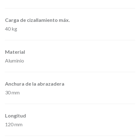
b
r
Carga de cizallamiento máx.
a
40 kg
z
a
Material
d
Aluminio
e
r
a
Anchura de la abrazadera
p
30 mm
a
r
Longitud
a
120 mm
b
a