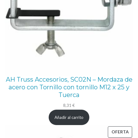
o
d
e
(
4
8
-
5
1
AH Truss Accesorios, SC02N – Mordaza de
m
acero con Tornillo con tornillo M12 x 25 y
m
Tuerca
)
8,31
€
c
Añadir al carrito
a
n
PRO
OFERTA