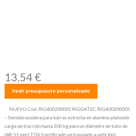
RIGGATEC RIG400200005 –
Semiabrazadera para barras
estrecha en aluminio
plateado carga de tracción
hasta 200 kg para un
diámetro de tubo de (48-51
mm)
13,54
€
NUEVO Cód. RIG400200005 RIGGATEC RIG400200005
– Semiabrazadera para barras estrecha en aluminio plateado
carga de tracción hasta 200 kg para un diámetro de tubo de
(48-51 mm) TÜV (certificado será enviado a petición)