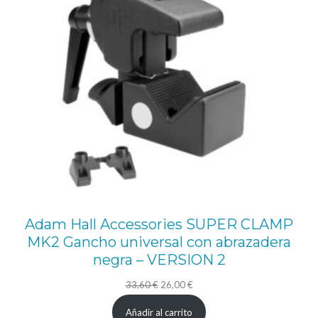
l
u
m
i
n
i
o
p
l
a
Adam Hall Accessories SUPER CLAMP
t
MK2 Gancho universal con abrazadera
e
negra – VERSION 2
a
El
El
33,60
€
26,00
€
d
precio
precio
Añadir al carrito
o