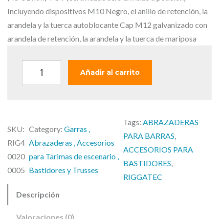
Incluyendo dispositivos M10 Negro, el anillo de retención, la
arandela y la tuerca autoblocante Cap M12 galvanizado con
arandela de retención, la arandela y la tuerca de mariposa
R
Añadir al carrito
I
G
G
Tags:
ABRAZADERAS
A
SKU:
Category:
Garras ,
PARA BARRAS
, 
T
RIG4
Abrazaderas , Accesorios
ACCESORIOS PARA
E
0020
para Tarimas de escenario ,
BASTIDORES
, 
C
0005
Bastidores y Trusses
RIGGATEC
R
Descripción
I
G
Valoraciones (0)