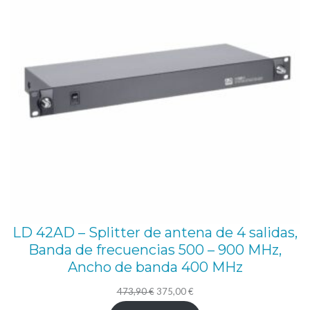
LD 42AD – Splitter de antena de 4 salidas,
Banda de frecuencias 500 – 900 MHz,
Ancho de banda 400 MHz
El
El
473,90
€
375,00
€
precio
precio