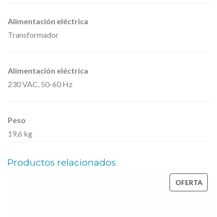
Alimentación eléctrica
Transformador
Alimentación eléctrica
230 VAC, 50-60 Hz
Peso
19,6 kg
Productos relacionados
PRO
OFERTA
EN
OFE