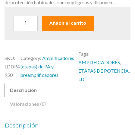
a
e
de protección habituales, son muy ligeros y disponen…
l
s
e
:
L
Añadir al carrito
r
7
D
a
2
D
:
9
E
7
,
Tags:
E
SKU:
Category:
Amplificadores
5
0
AMPLIFICADORES
, 
P
LDDP4
(etapas) de PA y
9
0
ETÁPAS DE POTENCIA
, 
2
950
preamplificadores
,
LD
4
9
€
Descripción
9
0
.
5
Valoraciones (0)
€
0
.
–
Descripción
A