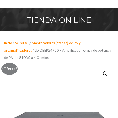
Saltar
al
contenido
TIENDA
ON LINE
Inicio
/
SONIDO
/
Amplificadores (etapas) de PA y
preamplificadores
/ LD DEEP24950 – Amplificador, etapa de potencia
de PA 4 x 810 W. a 4 Ohmios
¡Oferta!