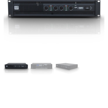
LD DEEP24950 –
Amplificador, etapa de
potencia de PA 4 x 810 W. a