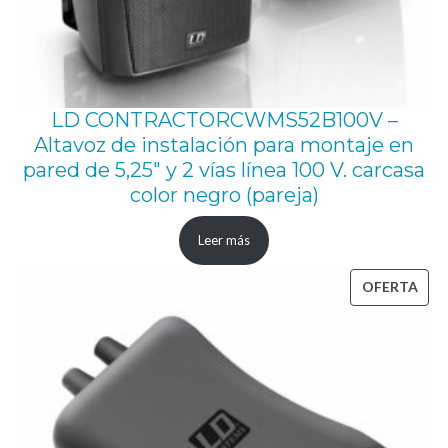
LD CONTRACTORCWMS52B100V –
Altavoz de instalación para montaje en
pared de 5,25″ y 2 vías línea 100 V. carcasa
color negro (pareja)
Leer más
PRO
OFERTA
EN
OFE