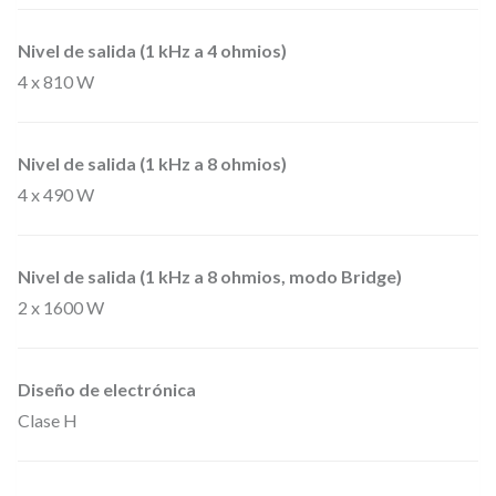
p
a
Nivel de salida (1 kHz a 4 ohmios)
d
4 x 810 W
e
p
Nivel de salida (1 kHz a 8 ohmios)
o
4 x 490 W
t
e
Nivel de salida (1 kHz a 8 ohmios, modo Bridge)
n
2 x 1600 W
c
i
a
Diseño de electrónica
d
Clase H
e
P