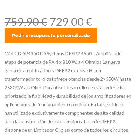
4 Ohmios
E
E
759,90
€
729,00
€
l
l
p
p
r
r
e
e
Cód. LDDP4950 LD Systems DEEP2 4950 – Amplificador,
c
c
etapa de potencia de PA 4 x 810 W. a 4 Ohmios La nueva
i
i
gama de amplificadores DEEP2 de clase H con
o
o
transformador toroidal ofrece otencias desde 2×350W hasta
o
a
2×800W a 4 Ohm. Durante el desarrollo de esta serie se ha
r
c
priorizado la fiabilidad y durabilidad de los amplificadores en
i
t
aplicaciones de funcionamiento continuo. En tal sentido se
g
u
han utilizado exclusivamente componentes de alta calidad
i
a
para la construcción de estos equipos. La serie DEEP2
n
l
dispone de un Limitador Clip así como de todos los circuitos