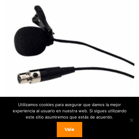
OFE
Utilizamos cookies para asegurar que damos la mejor
experiencia al usuario en nuestra web. Si sigues utilizando
LD WS100ML – Micrófono Lavalier para
este sitio asumiremos que estás de acuerdo.
sistemas de micrófono inalámbrico,
Vale
cardioide, Respuesta en frecuencia 20 –