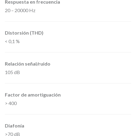
Respuesta en frecuencia
A
20 – 20000 Hz
4
x
8
Distorsión (THD)
1
< 0,1 %
0
W
Relación señal/ruido
.
105 dB
a
4
Factor de amortiguación
O
> 400
h
m
i
Diafonía
o
>70 dB