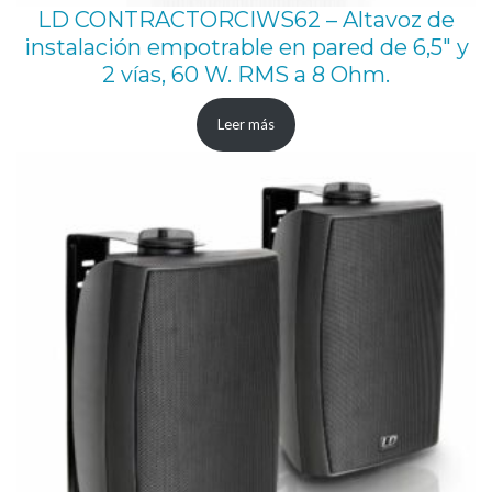
LD CONTRACTORCIWS62 – Altavoz de
instalación empotrable en pared de 6,5″ y
2 vías, 60 W. RMS a 8 Ohm.
Leer más