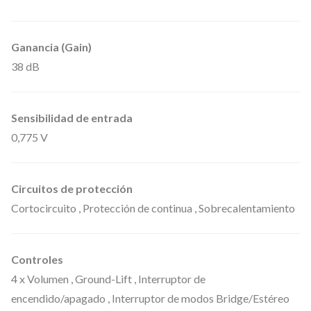
s
c
Ganancia (Gain)
a
38 dB
n
t
i
Sensibilidad de entrada
d
0,775 V
a
d
Circuitos de protección
Cortocircuito , Protección de continua , Sobrecalentamiento
Controles
4 x Volumen , Ground-Lift , Interruptor de
encendido/apagado , Interruptor de modos Bridge/Estéreo