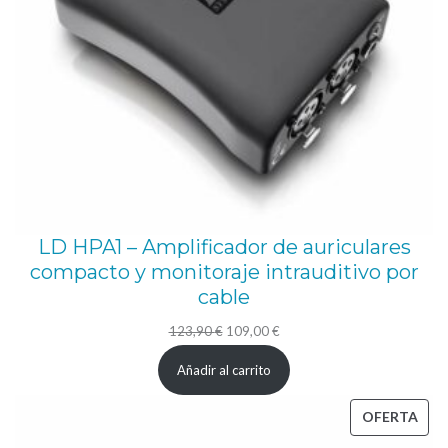
LD HPA1 – Amplificador de auriculares
compacto y monitoraje intrauditivo por
cable
El
El
123,90
€
109,00
€
precio
precio
Añadir al carrito
original
actual
era:
es:
PRO
OFERTA
123,90 €.
109,00 €.
EN