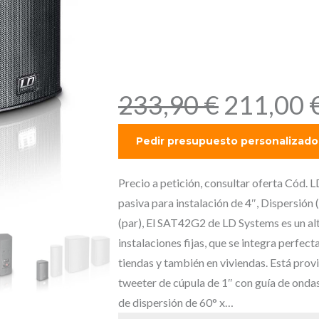
° Potencia 
color negro 
E
233,90
€
211,00
l
p
r
e
Precio a petición, consultar oferta Cód
c
pasiva para instalación de 4″, Dispersión
i
(par), El SAT42G2 de LD Systems es un al
o
instalaciones fijas, que se integra perfe
o
tiendas y también en viviendas. Está pro
r
tweeter de cúpula de 1″ con guía de ondas
i
de dispersión de 60° x…