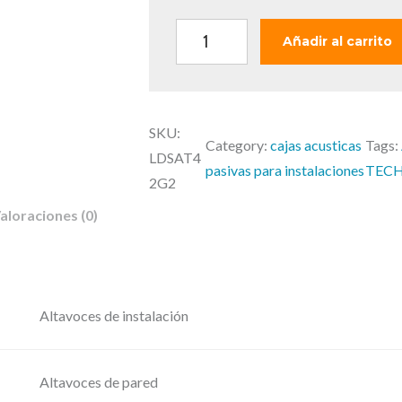
g
i
L
Añadir al carrito
n
D
a
S
l
A
e
SKU:
T
Category:
cajas acusticas
Tags:
r
LDSAT4
4
pasivas para instalaciones
TECH
a
2G2
2
:
aloraciones (0)
G
2
3
2
3
–
,
C
Altavoces de instalación
9
a
0
j
a
Altavoces de pared