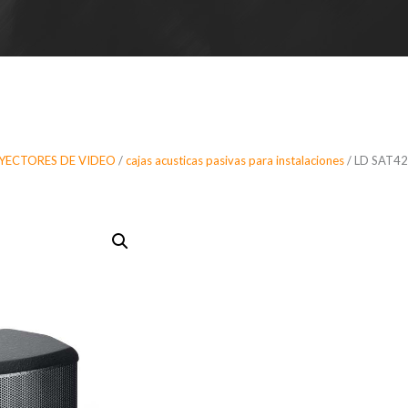
OYECTORES DE VIDEO
/
cajas acusticas pasivas para instalaciones
/ LD SAT42G
LD SAT42G2
acústica pa
instalación 
Dispersión (