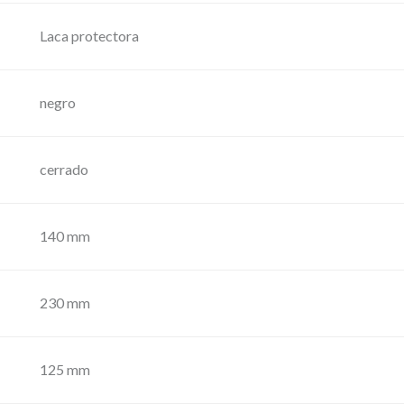
H
Laca protectora
x
V
)
negro
6
0
cerrado
x
6
0
140 mm
°
P
230 mm
o
t
e
125 mm
n