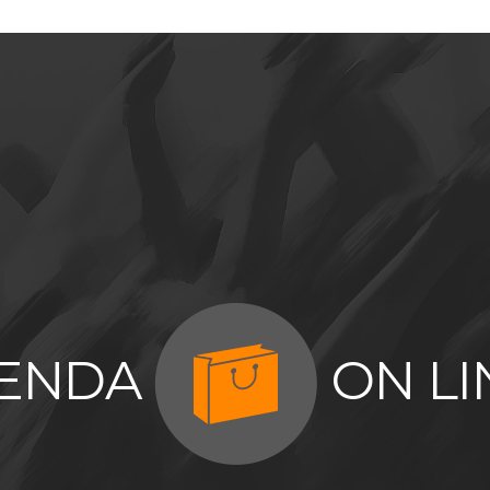
IENDA
ON LI