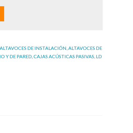
u
a
l
e
s
:
ALTAVOCES DE INSTALACIÓN
, 
ALTAVOCES DE
2
O Y DE PARED
, 
CAJAS ACÚSTICAS PASIVAS
, 
LD
1
1
,
0
0
€
.