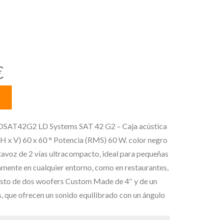
(RMS) 60 W.
(par),
E
€
l
p
r
e
. LDSAT42G2 LD Systems SAT 42 G2 – Caja acústica
c
 (H x V) 60 x 60 ° Potencia (RMS) 60 W. color negro
i
tavoz de 2 vías ultracompacto, ideal para pequeñas
o
ctamente en cualquier entorno, como en restaurantes,
a
visto de dos woofers Custom Made de 4″ y de un
c
, que ofrecen un sonido equilibrado con un ángulo
t