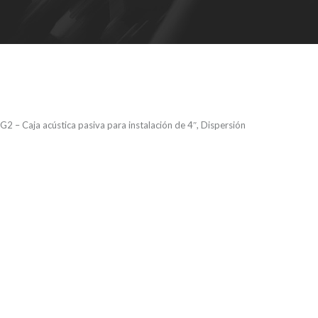
2 – Caja acústica pasiva para instalación de 4″, Dispersión
 – Caja
siva para
de 4″,
H x V) 60 x 60