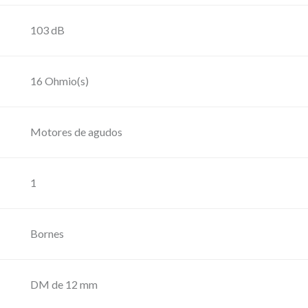
e
4
103 dB
"
,
16 Ohmio(s)
D
i
s
Motores de agudos
p
e
1
r
s
Bornes
i
ó
n
DM de 12 mm
(