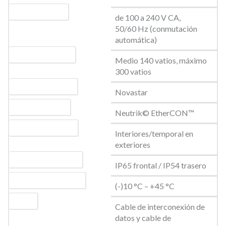
Voltaje de entrada
de 100 a 240 V CA,
50/60 Hz (conmutación
automática)
Consumo de energía
Medio 140 vatios, máximo
300 vatios
Protocolo de control
Novastar
Conexión de datos
Neutrik© EtherCON™
Interiores/exteriores
Interiores/temporal en
exteriores
Grado de protección IP
IP65 frontal / IP54 trasero
Temperatura de servicio
(-)10 °C – +45 °C
Incluye
Cable de interconexión de
datos y cable de