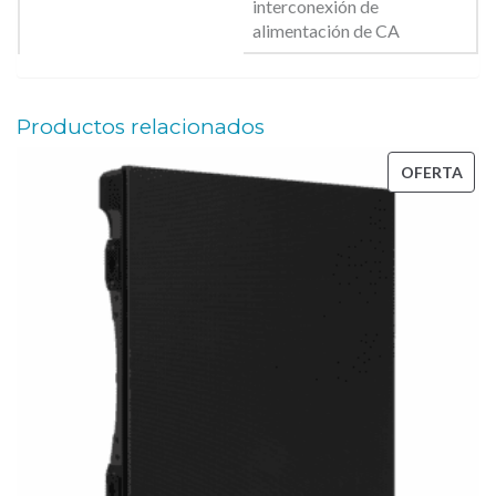
interconexión de
alimentación de CA
Productos relacionados
PRO
OFERTA
EN
OFE