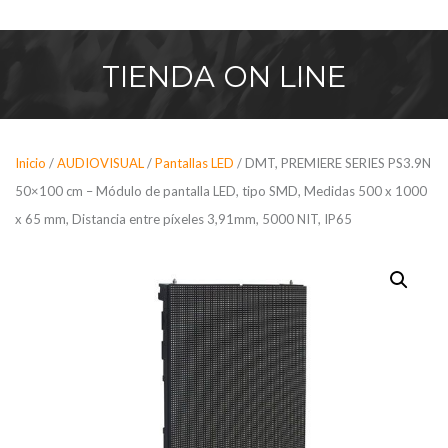
Saltar
al
contenido
TIENDA
ON LINE
Inicio
/
AUDIOVISUAL
/
Pantallas LED
/ DMT, PREMIERE SERIES PS3.9N
50×100 cm – Módulo de pantalla LED, tipo SMD, Medidas 500 x 1000
x 65 mm, Distancia entre píxeles 3,91mm, 5000 NIT, IP65