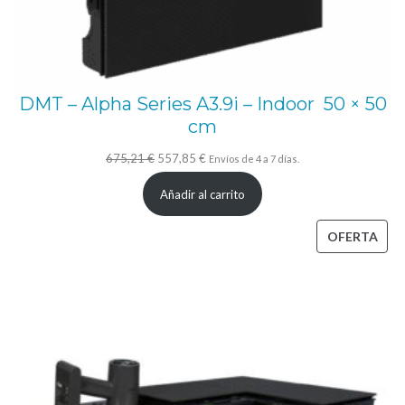
DMT – Alpha Series A3.9i – Indoor 50 × 50
cm
El
El
675,21
€
557,85
€
Envíos de 4 a 7 días.
precio
precio
Añadir al carrito
original
actual
era:
es:
PRO
OFERTA
675,21 €.
557,85 €.
EN
OFE