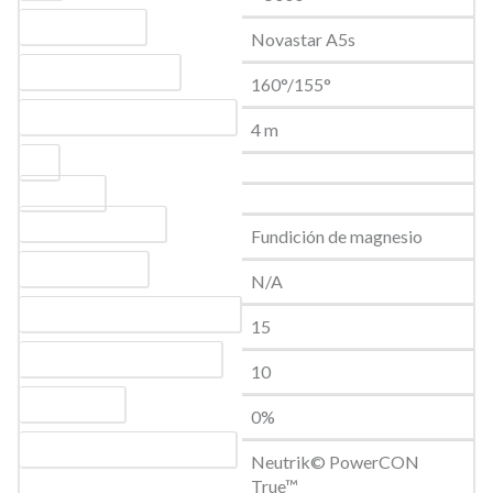
Tarjeta receptora
Novastar A5s
Ángulo de visualización
160°/155°
Distancia de visualización mínima
4 m
IP6
Peso 13 kg
Material de la carcasa
Fundición de magnesio
Ángulos curvados
N/A
Suspensión máxima en horizontal
15
Suspensión máxima en vertical
10
Transparencia
0%
Conexión de alimentación de CA
Neutrik© PowerCON
True™