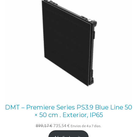
DMT – Premiere Series PS3.9 Blue Line 50
× 50 cm . Exterior, IP65
El
El
899,17
€
735,54
€
Envíos de 4 a 7 días.
precio
precio