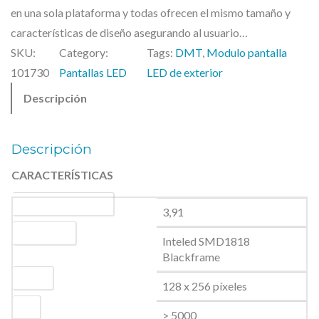
en una sola plataforma y todas ofrecen el mismo tamaño y
características de diseño asegurando al usuario…
SKU:
Category:
Tags:
DMT
, 
Modulo pantalla
101730
Pantallas LED
LED de exterior
Descripción
Descripción
CARACTERÍSTICAS
Distancia entre píxeles
3,91
Tipo de SMD
Inteled SMD1818
Blackframe
Píxeles
128 x 256 píxeles
NIT
> 5000