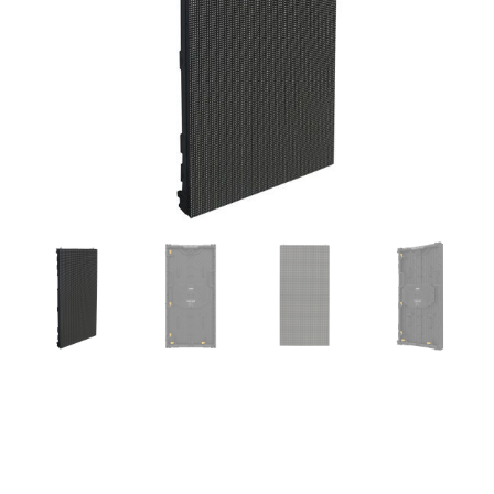
DMT, PREMIERE SERIES
PS3.9N 50×100 cm – Módulo
de pantalla LED, tipo SMD,