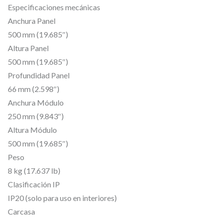
c
Especificaciones mecánicas
a
Anchura Panel
n
500 mm (19.685″)
t
Altura Panel
i
500 mm (19.685″)
d
Profundidad Panel
66 mm (2.598″)
a
Anchura Módulo
d
250 mm (9.843″)
Altura Módulo
500 mm (19.685″)
Peso
8 kg (17.637 lb)
Clasificación IP
IP20 (solo para uso en interiores)
Carcasa