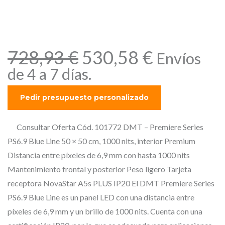
DMT – Premiere Series
PS6.9 Blue Line 50 × 50 cm,
1000 nits, interior
E
E
728,93
€
530,58
€
Envíos
l
l
de 4 a 7 días.
p
p
r
r
e
e
c
c
Consultar Oferta Cód. 101772 DMT – Premiere Series
i
i
PS6.9 Blue Line 50 × 50 cm, 1000 nits, interior Premium
o
o
Distancia entre píxeles de 6,9 mm con hasta 1000 nits
o
a
Mantenimiento frontal y posterior Peso ligero Tarjeta
r
c
receptora NovaStar A5s PLUS IP20 El DMT Premiere Series
i
t
PS6.9 Blue Line es un panel LED con una distancia entre
g
u
píxeles de 6,9 mm y un brillo de 1000 nits. Cuenta con una