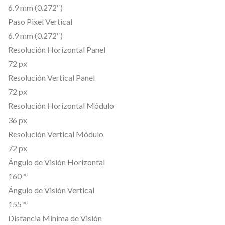
.
6.9 mm (0.272″)
S
Paso Pixel Vertical
e
6.9 mm (0.272″)
r
Resolución Horizontal Panel
i
72 px
e
Resolución Vertical Panel
s
72 px
P
Resolución Horizontal Módulo
S
36 px
Resolución Vertical Módulo
6
72 px
.
Ángulo de Visión Horizontal
9
160 °
B
Ángulo de Visión Vertical
l
155 °
u
Distancia Mínima de Visión
e