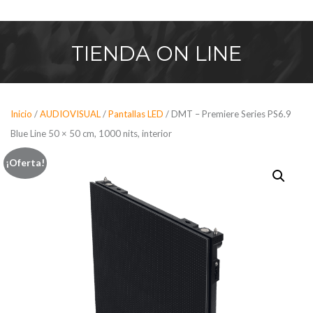
Saltar
al
contenido
TIENDA
ON LINE
Inicio
/
AUDIOVISUAL
/
Pantallas LED
/ DMT – Premiere Series PS6.9
Blue Line 50 × 50 cm, 1000 nits, interior
¡Oferta!