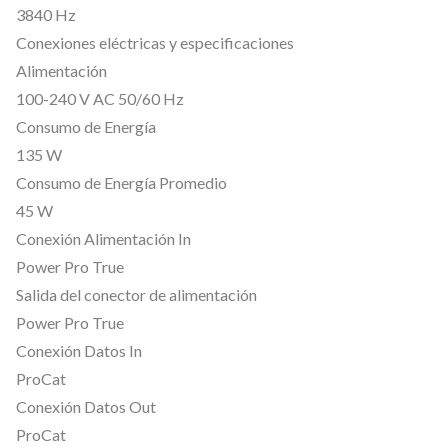
0
3840 Hz
0
Conexiones eléctricas y especificaciones
n
Alimentación
i
100-240 V AC 50/60 Hz
t
Consumo de Energía
s
135 W
,
Consumo de Energía Promedio
45 W
i
Conexión Alimentación In
n
Power Pro True
t
Salida del conector de alimentación
e
Power Pro True
r
Conexión Datos In
i
ProCat
o
Conexión Datos Out
r
ProCat