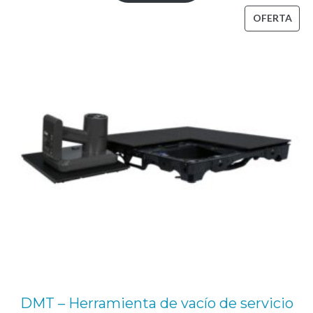
era:
es:
PRO
OFERTA
675,21 €.
557,85 €.
EN
OFE
DMT – Herramienta de vacío de servicio