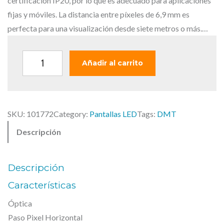
i
a
certificación IP20, por lo que es adecuado para aplicaciones
n
l
fijas y móviles. La distancia entre píxeles de 6,9 mm es
a
e
perfecta para una visualización desde siete metros o más.…
l
s
e
:
D
Añadir al carrito
r
5
M
a
3
T
:
0
–
7
,
SKU:
101772
Category:
Pantallas LED
Tags:
DMT
P
2
5
Descripción
r
8
8
e
,
9
€
m
Descripción
3
.
i
Características
e
Óptica
€
r
Paso Pixel Horizontal
e