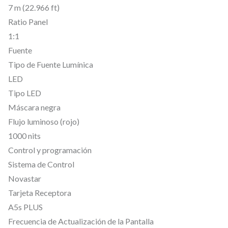
7 m (22.966 ft)
L
Ratio Panel
i
1:1
n
Fuente
e
Tipo de Fuente Lumínica
5
LED
0
Tipo LED
×
Máscara negra
Flujo luminoso (rojo)
5
1000 nits
0
Control y programación
c
Sistema de Control
m
Novastar
,
Tarjeta Receptora
1
A5s PLUS
0
Frecuencia de Actualización de la Pantalla