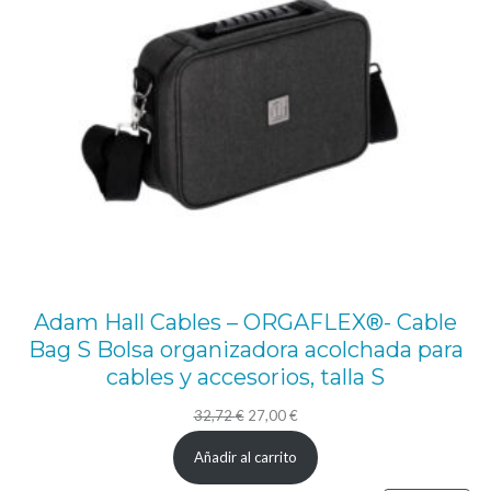
d
o
r
i
n
c
l
i
n
a
Adam Hall Cables – ORGAFLEX®- Cable
Bag S Bolsa organizadora acolchada para
b
cables y accesorios, talla S
l
e
El
El
32,72
€
27,00
€
precio
precio
1
Añadir al carrito
original
actual
9