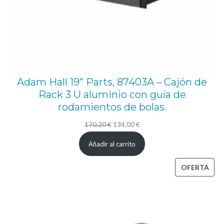
e
,
R
a
c
Adam Hall 19″ Parts, 87403A – Cajón de
k
Rack 3 U aluminio con guía de
–
rodamientos de bolas.
c
El
El
170,20
€
134,00
€
o
precio
precio
n
Añadir al carrito
original
actual
b
era:
es:
PRO
OFERTA
a
170,20 €.
134,00 €.
EN
s
OFE
t
i