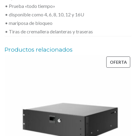
.
A
• Prueba «todo tiempo»
S
• disponible como 4, 6, 8, 10, 12 y 16U
E
• mariposa de bloqueo
• Tiras de cremallera delanteras y traseras
4
U
Productos relacionados
–
F
PRO
OFERTA
l
EN
i
OFE
g
h
t
C
a
s