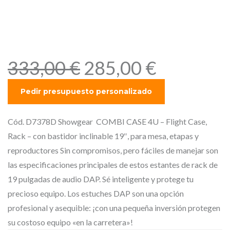
bastidor inclinable 19″, para
mesa, etapas y
reproductores
E
E
333,00
€
285,00
€
l
l
p
p
r
r
e
e
Cód. D7378D Showgear COMBI CASE 4U – Flight Case,
c
c
Rack – con bastidor inclinable 19″, para mesa, etapas y
i
i
reproductores Sin compromisos, pero fáciles de manejar son
o
o
las especificaciones principales de estos estantes de rack de
o
a
19 pulgadas de audio DAP. Sé inteligente y protege tu
r
c
precioso equipo. Los estuches DAP son una opción
i
t
profesional y asequible: ¡con una pequeña inversión protegen
g
u
su costoso equipo «en la carretera»!