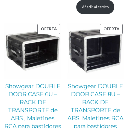
precio
precio
Añadir al carrito
original
actual
era:
es:
471,00 €.
399,00 €.
PRODUCTO
PRO
OFERTA
OFERTA
EN
EN
OFERTA
OFE
Showgear DOUBLE
Showgear DOUBLE
DOOR CASE 6U –
DOOR CASE 8U –
RACK DE
RACK DE
TRANSPORTE de
TRANSPORTE de
ABS , Maletines
ABS, Maletines RCA
RCA para bastidores
para bastidores