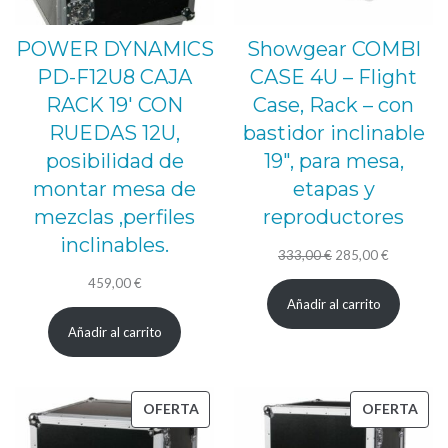
POWER DYNAMICS
Showgear COMBI
PD-F12U8 CAJA
CASE 4U – Flight
RACK 19′ CON
Case, Rack – con
RUEDAS 12U,
bastidor inclinable
posibilidad de
19″, para mesa,
montar mesa de
etapas y
mezclas ,perfiles
reproductores
inclinables.
El
El
333,00
€
285,00
€
precio
precio
459,00
€
Añadir al carrito
original
actual
Añadir al carrito
era:
es:
333,00 €.
285,00 €.
PRODUCTO
PRO
OFERTA
OFERTA
EN
EN