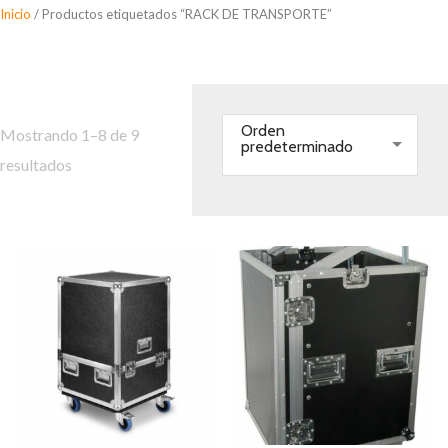
Saltar
Inicio
/ Productos etiquetados “RACK DE TRANSPORTE”
al
RACK DE TRANSPORTE
contenido
Orden
Mostrando 1–8 de 9
predeterminado
resultados