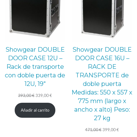
OFERTA
OFE
Showgear DOUBLE
Showgear DOUBLE
DOOR CASE 12U –
DOOR CASE 16U –
Rack de transporte
RACK DE
con doble puerta de
TRANSPORTE de
12U, 19″
doble puerta
Medidas: 550 x 557 x
El
El
393,00
€
339,00
€
775 mm (largo x
precio
precio
ancho x alto) Peso:
Añadir al carrito
original
actual
27 kg
era:
es:
393,00 €.
339,00 €.
El
El
471,00
€
399,00
€