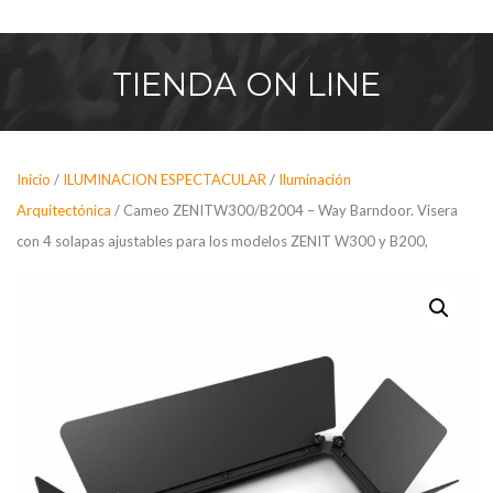
Saltar
al
contenido
TIENDA
ON LINE
Inicio
/
ILUMINACION ESPECTACULAR
/
Iluminación
Arquitectónica
/ Cameo ZENITW300/B2004 – Way Barndoor. Visera
con 4 solapas ajustables para los modelos ZENIT W300 y B200,