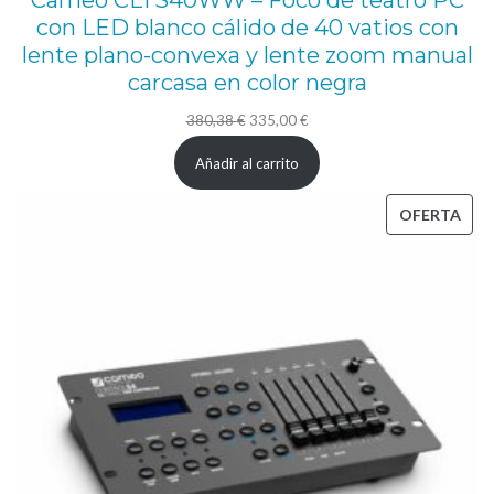
con LED blanco cálido de 40 vatios con
lente plano-convexa y lente zoom manual
carcasa en color negra
El
El
380,38
€
335,00
€
precio
precio
Añadir al carrito
original
actual
era:
es:
PRO
OFERTA
380,38 €.
335,00 €.
EN
OFE