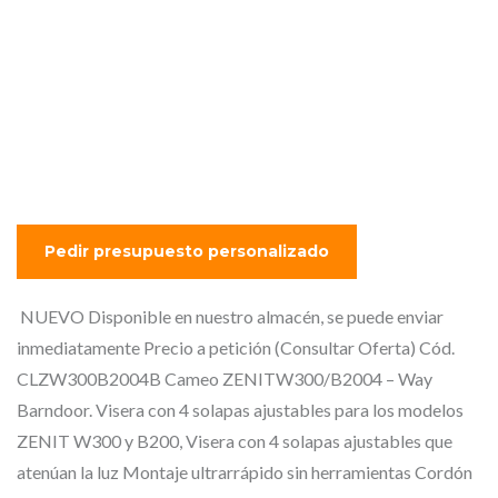
Cameo ZENITW300/B2004
– Way Barndoor. Visera con
4 solapas ajustables para
los modelos ZENIT W300 y
B200,
NUEVO Disponible en nuestro almacén, se puede enviar
inmediatamente Precio a petición (Consultar Oferta) Cód.
CLZW300B2004B Cameo ZENITW300/B2004 – Way
Barndoor. Visera con 4 solapas ajustables para los modelos
ZENIT W300 y B200, Visera con 4 solapas ajustables que
atenúan la luz Montaje ultrarrápido sin herramientas Cordón