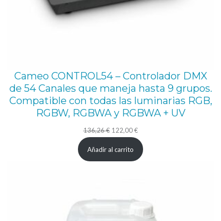
Cameo CONTROL54 – Controlador DMX
de 54 Canales que maneja hasta 9 grupos.
Compatible con todas las luminarias RGB,
RGBW, RGBWA y RGBWA + UV
El
El
136,26
€
122,00
€
precio
precio
Añadir al carrito
original
actual
era:
es:
136,26 €.
122,00 €.