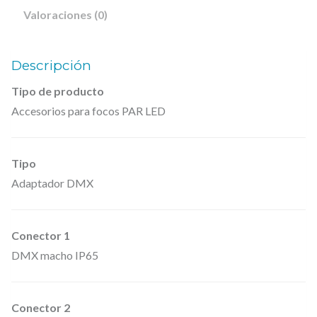
A
Valoraciones (0)
D
A
Descripción
P
Tipo de producto
T
Accesorios para focos PAR LED
E
R
O
Tipo
U
Adaptador DMX
T
–
Conector 1
C
DMX macho IP65
a
b
l
Conector 2