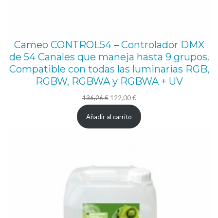
e
m
b
Cameo CONTROL54 – Controlador DMX
r
de 54 Canales que maneja hasta 9 grupos.
Compatible con todas las luminarias RGB,
a
RGBW, RGBWA y RGBWA + UV
d
e
El
El
136,26
€
122,00
€
precio
precio
3
Añadir al carrito
original
actual
p
era:
es:
i
136,26 €.
122,00 €.
n
e
s
c
a