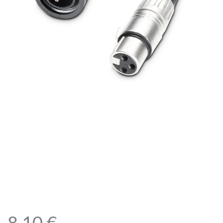
CAMEO DMXADAPTEROUT
– Cable adaptador para foco
de exterior IP65, de
conector DMX macho IP65
a XLR hembra de 3 pines
8,10
€