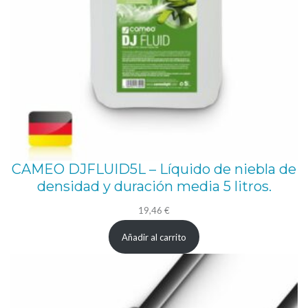
n
t
i
d
a
d
CAMEO DJFLUID5L – Líquido de niebla de
densidad y duración media 5 litros.
19,46
€
Añadir al carrito