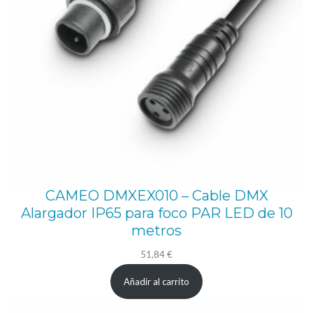
o
c
o
d
e
e
x
t
e
CAMEO DMXEX010 – Cable DMX
r
Alargador IP65 para foco PAR LED de 10
i
metros
o
51,84
€
r
I
Añadir al carrito
P