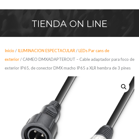
Saltar
al
contenido
TIENDA
ON LINE
Inicio
/
ILUMINACION ESPECTACULAR
/
LEDs Par cans de
exterior
/ CAMEO DMXADAPTEROUT – Cable adaptador para foco de
exterior IP65, de conector DMX macho IP65 a XLR hembra de 3 pines