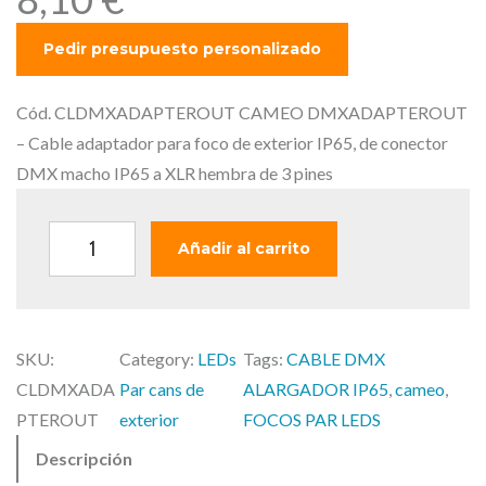
Cód. CLDMXADAPTEROUT CAMEO DMXADAPTEROUT
– Cable adaptador para foco de exterior IP65, de conector
DMX macho IP65 a XLR hembra de 3 pines
C
Añadir al carrito
A
M
E
SKU:
Category:
LEDs
Tags:
CABLE DMX
O
CLDMXADA
Par cans de
ALARGADOR IP65
, 
cameo
, 
D
PTEROUT
exterior
FOCOS PAR LEDS
M
Descripción
X