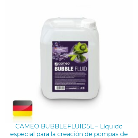
6
5
,
d
e
c
o
n
e
c
t
o
r
D
CAMEO BUBBLEFLUID5L – Líquido
especial para la creación de pompas de
M