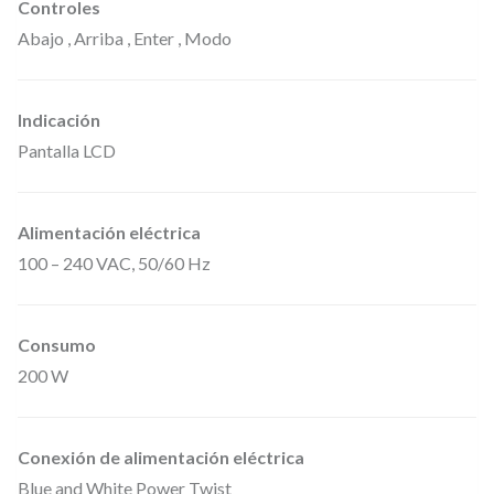
d
Controles
a
Abajo , Arriba , Enter , Modo
d
Indicación
Pantalla LCD
Alimentación eléctrica
100 – 240 VAC, 50/60 Hz
Consumo
200 W
Conexión de alimentación eléctrica
Blue and White Power Twist