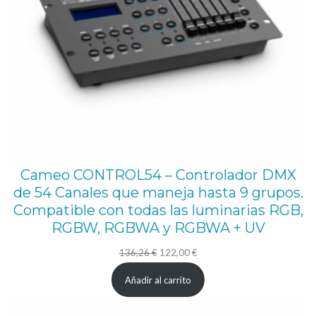
Cameo CONTROL54 – Controlador DMX
de 54 Canales que maneja hasta 9 grupos.
Compatible con todas las luminarias RGB,
RGBW, RGBWA y RGBWA + UV
El
El
136,26
€
122,00
€
precio
precio
Añadir al carrito
original
actual
era:
es: