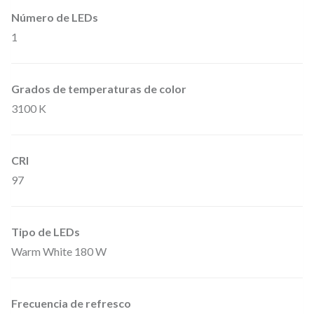
Número de LEDs
o
1
c
á
l
Grados de temperaturas de color
i
3100 K
d
o
CRI
3
97
.
1
0
Tipo de LEDs
0
Warm White 180 W
K
.
Frecuencia de refresco