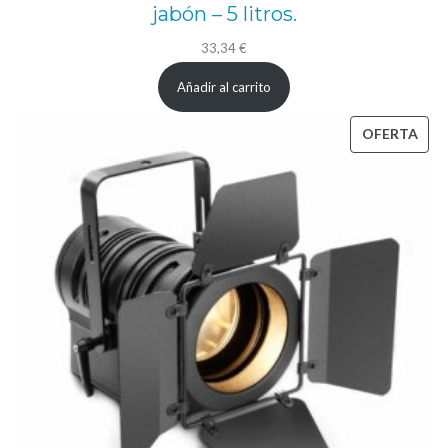
jabón – 5 litros.
33,34
€
Añadir al carrito
PRO
OFERTA
EN
OFE