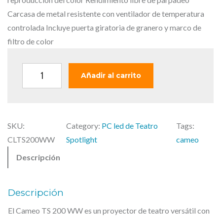
i
t
g
u
Carcasa de metal resistente con ventilador de temperatura
i
a
controlada Incluye puerta giratoria de granero y marco de
n
l
filtro de color
a
e
l
s
C
Añadir al carrito
e
:
a
r
8
m
a
4
e
:
9
SKU:
Category:
PC led de Teatro
Tags:
o
9
,
CLTS200WW
Spotlight
cameo
T
4
0
Descripción
S
4
0
2
,
0
5
€
Descripción
0
8
.
El Cameo TS 200 WW es un proyector de teatro versátil con
W