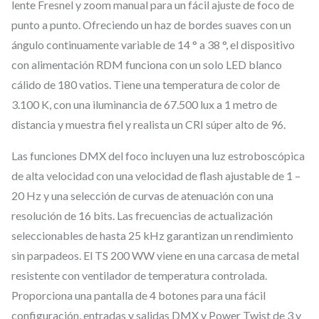
lente Fresnel y zoom manual para un fácil ajuste de foco de
€
W
punto a punto. Ofreciendo un haz de bordes suaves con un
.
–
ángulo continuamente variable de 14 ° a 38 °, el dispositivo
F
con alimentación RDM funciona con un solo LED blanco
o
cálido de 180 vatios. Tiene una temperatura de color de
c
3.100 K, con una iluminancia de 67.500 lux a 1 metro de
o
distancia y muestra fiel y realista un CRI súper alto de 96.
d
Las funciones DMX del foco incluyen una luz estroboscópica
e
de alta velocidad con una velocidad de flash ajustable de 1 –
t
20 Hz y una selección de curvas de atenuación con una
e
resolución de 16 bits. Las frecuencias de actualización
a
seleccionables de hasta 25 kHz garantizan un rendimiento
t
sin parpadeos. El TS 200 WW viene en una carcasa de metal
r
resistente con ventilador de temperatura controlada.
o
Proporciona una pantalla de 4 botones para una fácil
configuración, entradas y salidas DMX y Power Twist de 3 y
F