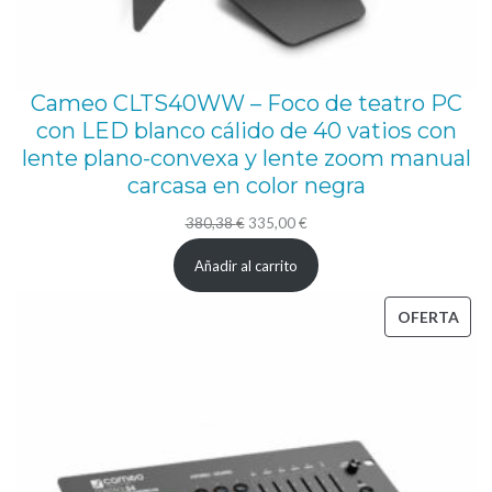
Cameo CLTS40WW – Foco de teatro PC
con LED blanco cálido de 40 vatios con
lente plano-convexa y lente zoom manual
carcasa en color negra
El
El
380,38
€
335,00
€
precio
precio
Añadir al carrito
original
actual
era:
es:
PRO
OFERTA
380,38 €.
335,00 €.
EN
OFE