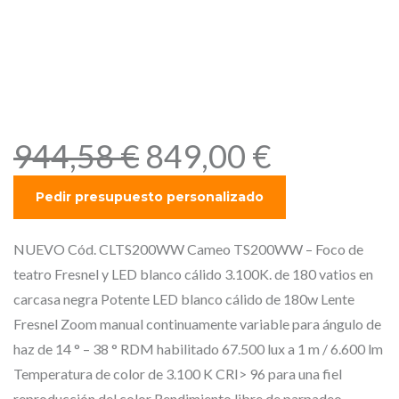
Cameo TS200WW – Foco
de teatro Fresnel y LED
blanco cálido 3.100K. de 180
vatios en carcasa negra
E
E
944,58
€
849,00
€
l
l
p
p
r
r
e
e
NUEVO Cód. CLTS200WW Cameo TS200WW – Foco de
c
c
teatro Fresnel y LED blanco cálido 3.100K. de 180 vatios en
i
i
carcasa negra Potente LED blanco cálido de 180w Lente
o
o
Fresnel Zoom manual continuamente variable para ángulo de
o
a
haz de 14 ° – 38 ° RDM habilitado 67.500 lux a 1 m / 6.600 lm
r
c
Temperatura de color de 3.100 K CRI> 96 para una fiel
reproducción del color Rendimiento libre de parpadeo