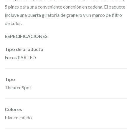
5 pines para una conveniente conexión en cadena. El paquete
r
incluye una puerta giratoria de granero y un marco de filtro
e
de color.
s
n
ESPECIFICACIONES
e
Tipo de producto
l
Focos PAR LED
y
L
E
Tipo
D
Theater Spot
b
l
Colores
a
blanco cálido
n
c