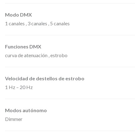
r
c
Modo DMX
a
1 canales , 3 canales , 5 canales
s
a
Funciones DMX
n
curva de atenuación , estrobo
e
g
r
Velocidad de destellos de estrobo
a
1 Hz – 20 Hz
c
a
Modos autónomo
n
Dimmer
t
i