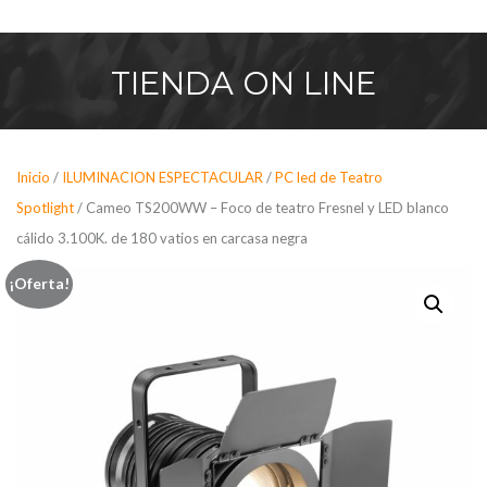
Saltar
al
contenido
TIENDA
ON LINE
Inicio
/
ILUMINACION ESPECTACULAR
/
PC led de Teatro
Spotlight
/ Cameo TS200WW – Foco de teatro Fresnel y LED blanco
cálido 3.100K. de 180 vatios en carcasa negra
¡Oferta!