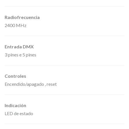
n
t
Radiofrecuencia
i
2400 MHz
d
a
d
Entrada DMX
3 pines e 5 pines
Controles
Encendido/apagado , reset
Indicación
LED de estado