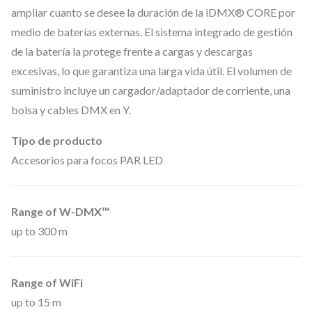
D
ampliar cuanto se desee la duración de la iDMX® CORE por
M
medio de baterías externas. El sistema integrado de gestión
X
de la batería la protege frente a cargas y descargas
™
excesivas, lo que garantiza una larga vida útil. El volumen de
C
suministro incluye un cargador/adaptador de corriente, una
o
bolsa y cables DMX en Y.
n
Tipo de producto
v
Accesorios para focos PAR LED
e
r
t
Range of W-DMX™
e
up to 300 m
r
c
Range of WiFi
a
up to 15 m