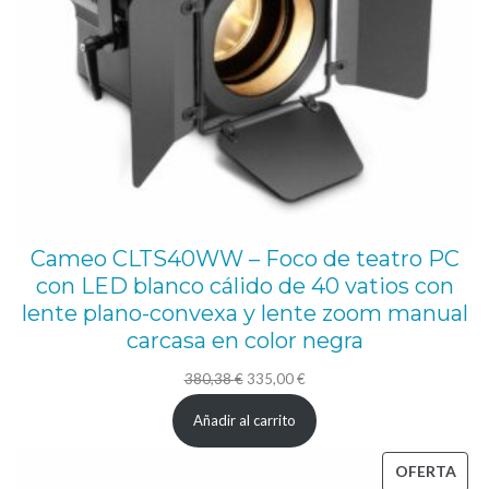
Cameo CLTS40WW – Foco de teatro PC
con LED blanco cálido de 40 vatios con
lente plano-convexa y lente zoom manual
carcasa en color negra
El
El
380,38
€
335,00
€
precio
precio
Añadir al carrito
original
actual
era:
es:
PRO
OFERTA