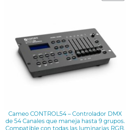
380,38 €.
335,00 €.
EN
OFE
Cameo CONTROL54 – Controlador DMX
de 54 Canales que maneja hasta 9 grupos.
Compatible con todas las luminarias RGB,