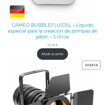
CAMEO BUBBLEFLUID5L – Líquido
especial para la creación de pompas de
jabón – 5 litros.
33,34
€
Añadir al carrito
PRO
OFERTA
EN
OFE