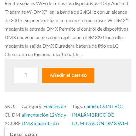
r
c
Recibe señales WiFi de todos los dispositivos iOS y Android
i
t
Transmite W-DMX™ en la banda de 2,4GHz con un alcance
g
u
de 300 m Se puede utilizar como mero transmisor W-DMX™
i
a
mediante la entrada DMX Permite el control de dispositivos
n
l
DMX convencionales con la aplicación iDMX® Controller
a
e
mediante la salida DMX Duradera batería de litio de LG
l
s
Chem para un funcionamiento fiable…
e
:
r
5
C
Añadir al carrito
a
2
a
:
9
m
5
,
e
6
0
SKU:
Category:
Fuentes de
Tags:
cameo
, 
CONTROL
o
0
0
CLIDM
alimentación 12Vdc y
INALÁMBRICO DE
i
,
XCORE
DMX inalambrico
ILUMINACÓN DMX WIFI
D
3
€
Descripción
M