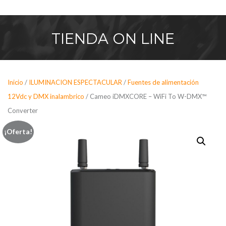
Saltar
al
contenido
TIENDA
ON LINE
Inicio
/
ILUMINACION ESPECTACULAR
/
Fuentes de alimentación
12Vdc y DMX inalambrico
/ Cameo iDMXCORE – WiFi To W-DMX™
Converter
¡Oferta!