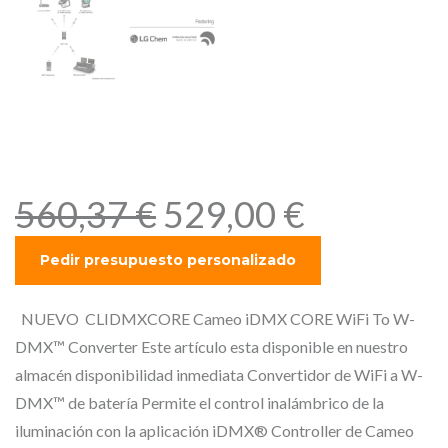
Cameo iDMXCORE – WiFi
To W-DMX™ Converter
E
E
560,37
€
529,00
€
l
l
p
p
r
r
e
e
NUEVO CLIDMXCORE Cameo iDMX CORE WiFi To W-
c
c
DMX™ Converter Este artículo esta disponible en nuestro
i
i
almacén disponibilidad inmediata Convertidor de WiFi a W-
o
o
DMX™ de batería Permite el control inalámbrico de la
o
a
iluminación con la aplicación iDMX® Controller de Cameo