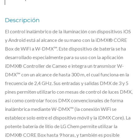
7
.
X
C
€
Descripción
.
O
El control inalámbrico de la iluminación con dispositivos iOS
R
y Android está al alcance de su mano con la iDMX® CORE
E
Box de WiFi a W-DMX™. Este dispositivo de batería se ha
–
desarrollado especialmente para su uso con la aplicación
W
iDMX® Controller de Cameo e integra un transmisor W-
i
DMX™ con un alcance de hasta 300 m, el cual funciona en la
F
frecuencia de 2,4 GHz. Sus entradas y salidas DMX de 3 y 5
pines permiten utilizarlo con mesas de control de luces DMX,
i
así como controlar focos DMX convencionales de forma
T
inalámbrica mediante W-DMX™ (la conexión WiFi se
o
establece solo entre el dispositivo móvil y la iDMX Core). La
W
potente batería de litio de LG Chem permite utilizar la
-
iDMX® CORE Box hasta 9 horas, y también es posible