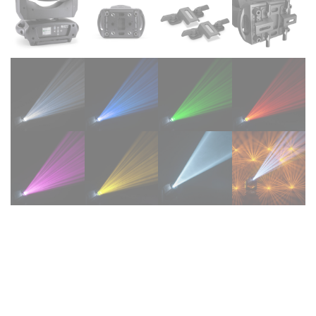
Cameo AURO® SPOT Z300
– Cabeza móvil de foco LED
200 W. Flujo luminoso de