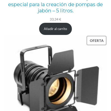
especial para la creación de pompas de
c
jabón – 5 litros.
a
33,34
€
n
t
Añadir al carrito
i
PRO
OFERTA
d
EN
a
OFE
d