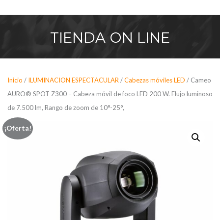
Saltar
al
contenido
TIENDA
ON LINE
Inicio
/
ILUMINACION ESPECTACULAR
/
Cabezas móviles LED
/ Cameo
AURO® SPOT Z300 – Cabeza móvil de foco LED 200 W. Flujo luminoso
de 7.500 lm, Rango de zoom de 10°-25°,
¡Oferta!