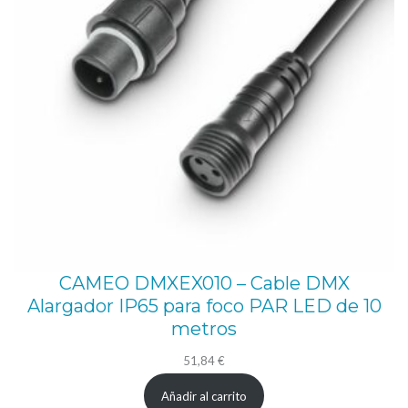
e
7
.
5
0
0
l
m
,
R
CAMEO DMXEX010 – Cable DMX
a
Alargador IP65 para foco PAR LED de 10
n
metros
g
51,84
€
o
Añadir al carrito
d