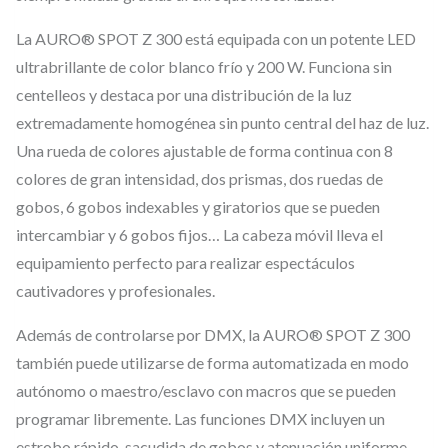
i
La AURO® SPOT Z 300 está equipada con un potente LED
l
ultrabrillante de color blanco frío y 200 W. Funciona sin
d
centelleos y destaca por una distribución de la luz
e
extremadamente homogénea sin punto central del haz de luz.
f
Una rueda de colores ajustable de forma continua con 8
o
colores de gran intensidad, dos prismas, dos ruedas de
c
gobos, 6 gobos indexables y giratorios que se pueden
o
intercambiar y 6 gobos fijos… La cabeza móvil lleva el
L
equipamiento perfecto para realizar espectáculos
E
cautivadores y profesionales.
D
Además de controlarse por DMX, la AURO® SPOT Z 300
2
también puede utilizarse de forma automatizada en modo
0
autónomo o maestro/esclavo con macros que se pueden
0
programar libremente. Las funciones DMX incluyen un
W
estrobo rápido, sacudida de gobos y atenuación uniforme.