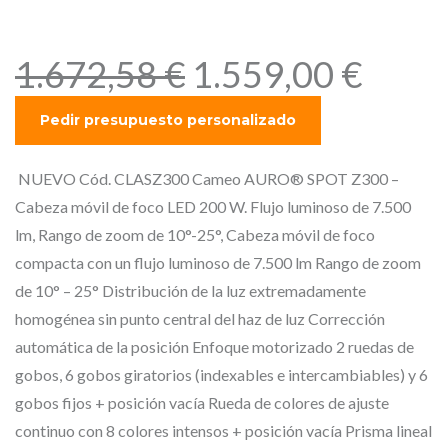
7.500 lm, Rango de zoom
de 10°-25°,
E
E
1.672,58
€
1.559,00
€
l
l
p
p
r
r
e
e
NUEVO Cód. CLASZ300 Cameo AURO® SPOT Z300 –
c
c
Cabeza móvil de foco LED 200 W. Flujo luminoso de 7.500
i
i
lm, Rango de zoom de 10°-25°, Cabeza móvil de foco
o
o
compacta con un flujo luminoso de 7.500 lm Rango de zoom
o
a
de 10° – 25° Distribución de la luz extremadamente
r
c
homogénea sin punto central del haz de luz Corrección
i
t
automática de la posición Enfoque motorizado 2 ruedas de
g
u
gobos, 6 gobos giratorios (indexables e intercambiables) y 6
i
a
gobos fijos + posición vacía Rueda de colores de ajuste
n
l
continuo con 8 colores intensos + posición vacía Prisma lineal