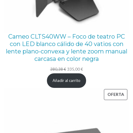
Cameo CLTS40WW – Foco de teatro PC
con LED blanco cálido de 40 vatios con
lente plano-convexa y lente zoom manual
carcasa en color negra
El
El
380,38
€
335,00
€
precio
precio
Añadir al carrito
original
actual
era:
es:
PRO
OFERTA
380,38 €.
335,00 €.
EN
OFE