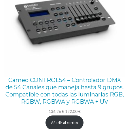
Cameo CONTROL54 – Controlador DMX
de 54 Canales que maneja hasta 9 grupos.
Compatible con todas las luminarias RGB,
RGBW, RGBWA y RGBWA + UV
El
El
136,26
€
122,00
€
precio
precio
Añadir al carrito
original
actual