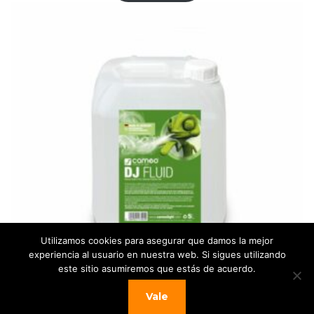
era:
es:
136,26 €.
122,00 €.
Utilizamos cookies para asegurar que damos la mejor
experiencia al usuario en nuestra web. Si sigues utilizando
este sitio asumiremos que estás de acuerdo.
Vale
CAMEO DJFLUID5L – Líquido de niebla de