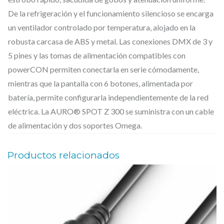
.
De la refrigeración y el funcionamiento silencioso se encarga
F
un ventilador controlado por temperatura, alojado en la
l
robusta carcasa de ABS y metal. Las conexiones DMX de 3 y
u
5 pines y las tomas de alimentación compatibles con
j
powerCON permiten conectarla en serie cómodamente,
o
mientras que la pantalla con 6 botones, alimentada por
batería, permite configurarla independientemente de la red
l
eléctrica. La AURO® SPOT Z 300 se suministra con un cable
u
de alimentación y dos soportes Omega.
m
i
Productos relacionados
n
o
s
o
d