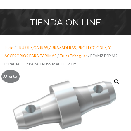
Saltar
al
contenido
TIENDA
ON LINE
Inicio
/
TRUSSES,GARRAS,ABRAZADERAS, PROTECCIONES, Y
ACCESORIOS PARA TARIMAS
/
Truss Triangular
/ BEAMZ PSP M2 –
ESPACIADOR PARA TRUSS MACHO 2 Cm.
¡Oferta!