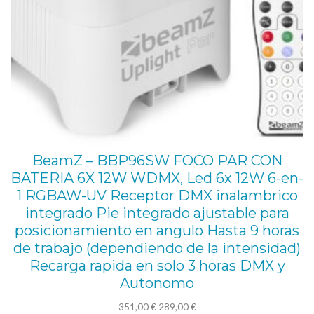
a
d
BeamZ – BBP96SW FOCO PAR CON
BATERIA 6X 12W WDMX, Led 6x 12W 6-en-
1 RGBAW-UV Receptor DMX inalambrico
integrado Pie integrado ajustable para
posicionamiento en angulo Hasta 9 horas
de trabajo (dependiendo de la intensidad)
Recarga rapida en solo 3 horas DMX y
Autonomo
El
El
351,00
€
289,00
€