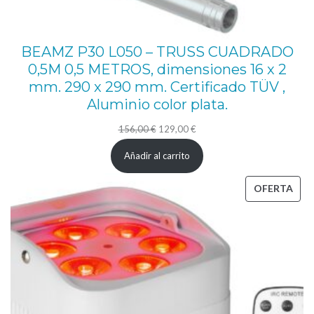
M
A
C
BEAMZ P30 L050 – TRUSS CUADRADO
H
0,5M 0,5 METROS, dimensiones 16 x 2
mm. 290 x 290 mm. Certificado TÜV ,
O
Aluminio color plata.
2
C
El
El
156,00
€
129,00
€
m
precio
precio
Añadir al carrito
original
actual
.
era:
es:
PRO
OFERTA
c
156,00 €.
129,00 €.
EN
a
OFE
n
t
i
d