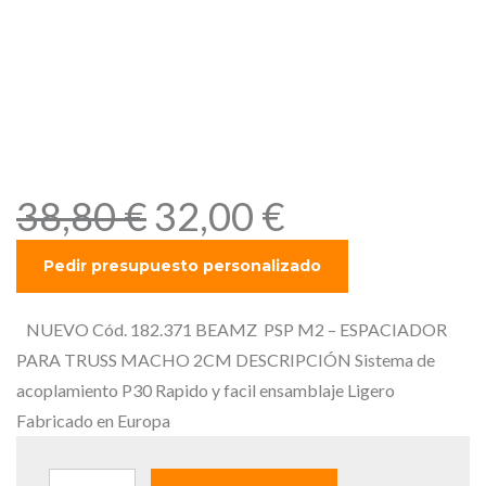
BEAMZ PSP M2 –
ESPACIADOR PARA TRUSS
MACHO 2 Cm.
E
E
38,80
€
32,00
€
l
l
p
p
r
r
e
e
NUEVO Cód. 182.371 BEAMZ PSP M2 – ESPACIADOR
c
c
PARA TRUSS MACHO 2CM DESCRIPCIÓN Sistema de
i
i
acoplamiento P30 Rapido y facil ensamblaje Ligero
o
o
Fabricado en Europa
o
a
B