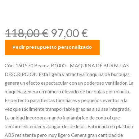
Beamz B1000 – MAQUINA
DE BURBUJAS
E
E
118,00
€
97,00
€
l
l
p
p
r
r
e
e
Cód. 160.570 Beamz B1000 – MAQUINA DE BURBUJAS
c
c
DESCRIPCIÓN Esta ligera y atractiva maquina de burbujas
i
i
genera un efecto espectacular con un poderoso ventilador. La
o
o
máquina genera un número elevado de burbujas por minuto.
o
a
Es perfecto para fiestas familiares y pequeños eventos a la
r
c
vez que fácilmente transportable gracias a su asa integrada.
i
t
La unidad incorpora mando inalámbrico de control que
g
u
permite encender y apagar desde lejos. Fabricada en plástico
i
a
ABS resistente pero muy ligero Genera gran cantidad de