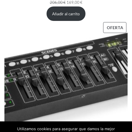
El
El
206,00
€
169,00
€
precio
precio
Añadir al carrito
original
actual
era:
es:
PRO
OFERTA
206,00 €.
169,00 €.
EN
OFE
Utilizamos cookies para asegurar que damos la mejor