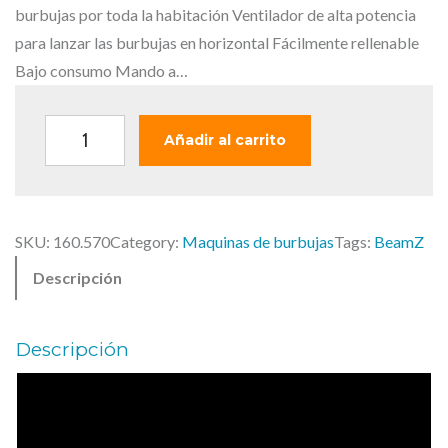
n
l
burbujas por toda la habitación Ventilador de alta potencia
a
e
para lanzar las burbujas en horizontal Fácilmente rellenable
l
s
Bajo consumo Mando a…
e
:
r
9
B
Añadir al carrito
a
7
e
:
,
a
1
0
m
1
0
SKU:
160.570
Category:
Maquinas de burbujas
Tags:
BeamZ
z
8
Descripción
B
,
€
1
0
.
0
0
Descripción
0
0
€
.
–