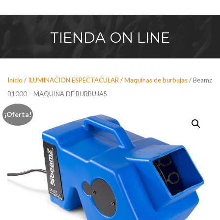
Saltar
al
contenido
TIENDA
ON LINE
Inicio
/
ILUMINACION ESPECTACULAR
/
Maquinas de burbujas
/ Beamz
B1000 – MAQUINA DE BURBUJAS
¡Oferta!