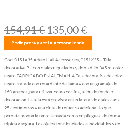
dobladillo 3 x 5m color
negro
E
E
154,91
€
135,00
€
l
l
p
p
r
r
e
e
Cód. 0151X35 Adam Hall Accessories, 0151X35 – Tela
c
c
decorativa B1 con ojales niquelados y dobladillo 3×5 m, color
i
i
negro FABRICADO EN ALEMANIA.Tela decorativa de color
o
o
negro tratada con retardante de llama y con un gramaje de
o
a
160 gramos, para utilizar como cortina, telón de fondo o
r
c
decoración. La tela está provista en un lateral de ojales cada
i
t
25 centímetros y una cinta de refuerzo adicional, lo que
g
u
permite montarla tanto tensada como en pliegues, de forma
i
a
rápida y segura. Los ojales son niquelados e inoxidables y de