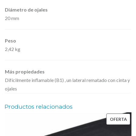
a
Diámetro de ojales
ñ
20 mm
o
B
Peso
1
2,42 kg
c
o
n
Más propiedades
o
Difícilmente inflamable (B1) , un lateral rematado con cinta y
j
ojales
a
l
Productos relacionados
e
PRO
OFERTA
s
EN
b
OFE