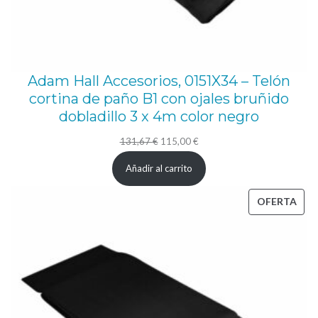
Adam Hall Accesorios, 0151X34 – Telón
cortina de paño B1 con ojales bruñido
dobladillo 3 x 4m color negro
El
El
131,67
€
115,00
€
precio
precio
Añadir al carrito
original
actual
era:
es:
PRO
OFERTA
131,67 €.
115,00 €.
EN
OFE