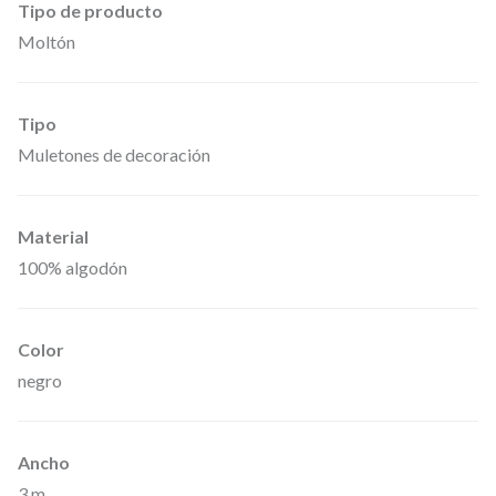
Tipo de producto
s
Moltón
o
r
i
Tipo
o
Muletones de decoración
s
,
Material
0
100% algodón
1
5
1
Color
X
negro
3
5
Ancho
–
3 m