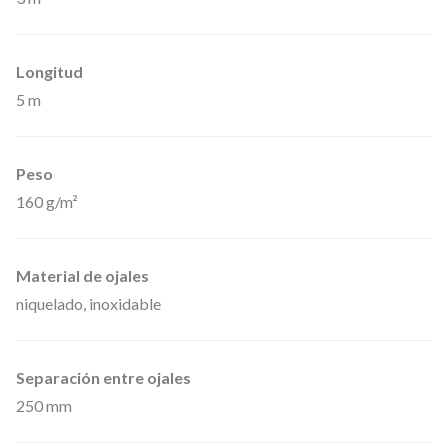
T
e
Longitud
l
5 m
ó
n
c
Peso
o
160 g/m²
r
t
Material de ojales
i
niquelado, inoxidable
n
a
d
Separación entre ojales
e
250 mm
p