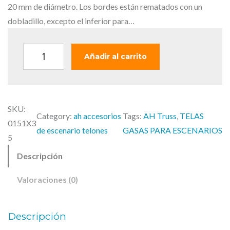
n
l
20 mm de diámetro. Los bordes están rematados con un
a
e
dobladillo, excepto el inferior para…
l
s
e
:
A
Añadir al carrito
r
1
d
a
3
a
:
5
m
1
,
SKU:
H
Category:
ah accesorios
Tags:
AH Truss
, 
TELAS
5
0
0151X3
a
de escenario telones
GASAS PARA ESCENARIOS
4
0
5
l
,
Descripción
l
9
€
A
1
.
Valoraciones (0)
c
€
c
Descripción
.
e