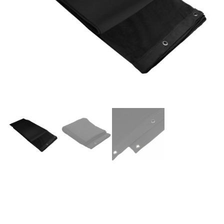
Adam Hall Accesorios,
0151X35 – Telón cortina de
paño B1 con ojales bruñido