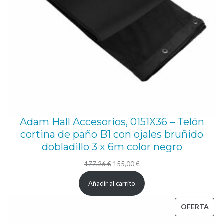
Adam Hall Accesorios, 0151X36 – Telón
cortina de paño B1 con ojales bruñido
dobladillo 3 x 6m color negro
El
El
177,26
€
155,00
€
precio
precio
Añadir al carrito
original
actual
era:
es:
PRO
OFERTA
177,26 €.
155,00 €.
EN