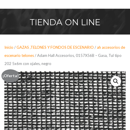
Saltar
al
contenido
TIENDA
ON LINE
Inicio
/
GAZAS ,TELONES Y FONDOS DE ESCENARIO
/
ah accesorios de
escenario telones
/ Adam Hall Accesorios, 0157X56B – Gasa, Tul tipo
202 5x6m con ojales, negro
¡Oferta!