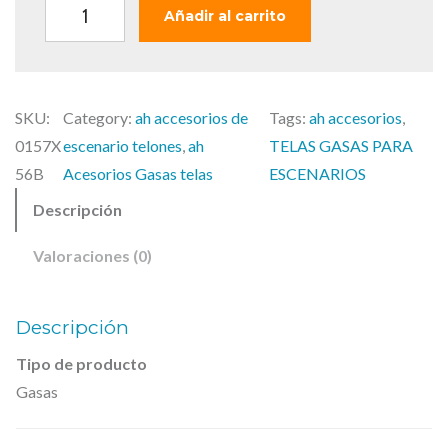
l
s
A
Añadir al carrito
e
:
d
r
3
a
a
3
m
:
0
SKU:
Category:
ah accesorios de
Tags:
ah accesorios
, 
H
3
,
0157X
escenario telones
, 
ah
TELAS GASAS PARA
a
7
0
56B
Acesorios Gasas telas
ESCENARIOS
l
7
0
Descripción
l
,
A
0
€
Valoraciones (0)
c
0
.
c
Descripción
€
e
.
Tipo de producto
s
Gasas
o
r