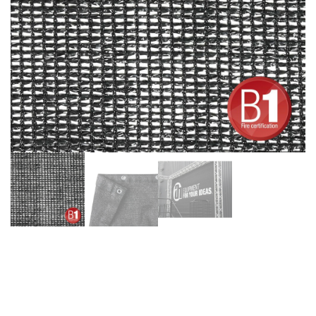
Adam Hall Accesorios,
0157X56B – Gasa, Tul tipo
202 5x6m con ojales, negro