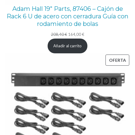
Adam Hall 19″ Parts, 87406 – Cajón de
Rack 6 U de acero con cerradura Guía con
rodamiento de bolas
El
El
208,40
€
164,00
€
precio
precio
Añadir al carrito
original
actual
era:
es:
PRO
OFERTA
208,40 €.
164,00 €.
EN
OFE