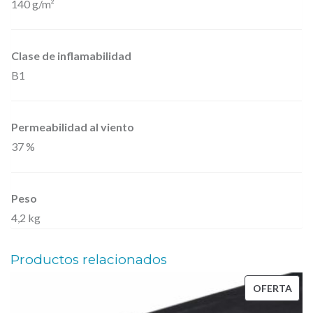
140 g/m²
s
a
,
Clase de inflamabilidad
T
B1
u
l
Permeabilidad al viento
t
37 %
i
p
o
Peso
2
4,2 kg
0
2
Productos relacionados
5
PRO
OFERTA
x
EN