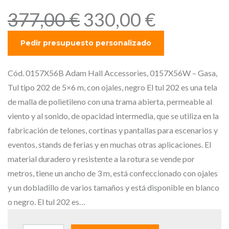
E
E
377,00
€
330,00
€
l
l
p
p
r
r
e
e
Cód. 0157X56B Adam Hall Accessories, 0157X56W – Gasa,
c
c
Tul tipo 202 de 5×6 m, con ojales, negro El tul 202 es una tela
i
i
de malla de polietileno con una trama abierta, permeable al
o
o
viento y al sonido, de opacidad intermedia, que se utiliza en la
o
a
fabricación de telones, cortinas y pantallas para escenarios y
r
c
eventos, stands de ferias y en muchas otras aplicaciones. El
i
t
material duradero y resistente a la rotura se vende por
g
u
metros, tiene un ancho de 3 m, está confeccionado con ojales
i
a
y un dobladillo de varios tamaños y está disponible en blanco
n
l
o negro. El tul 202 es…
a
e