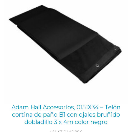
OFE
Adam Hall Accesorios, 0151X34 – Telón
cortina de paño B1 con ojales bruñido
dobladillo 3 x 4m color negro
El
El