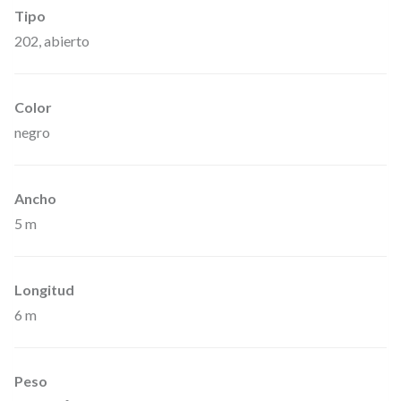
i
Tipo
o
202, abierto
s
,
Color
0
negro
1
5
7
Ancho
X
5 m
5
6
Longitud
B
6 m
–
G
Peso
a