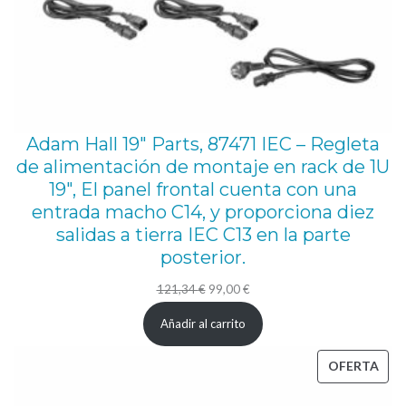
Adam Hall 19″ Parts, 87471 IEC – Regleta
de alimentación de montaje en rack de 1U
19″, El panel frontal cuenta con una
entrada macho C14, y proporciona diez
salidas a tierra IEC C13 en la parte
posterior.
El
El
121,34
€
99,00
€
precio
precio
Añadir al carrito
original
actual
era:
es:
PRO
OFERTA
121,34 €.
99,00 €.
EN