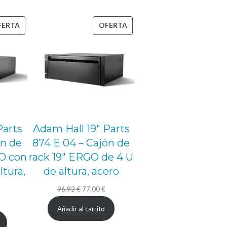
PRODUCTO
PRODUCTO
FERTA
OFERTA
EN
EN
OFERTA
OFERTA
Parts
Adam Hall 19″ Parts
ón de
874 E 04 – Cajón de
GO con
rack 19″ ERGO de 4 U
ltura,
de altura, acero
El
El
96,92
€
77,00
€
l
precio
precio
Añadir al carrito
precio
original
actual