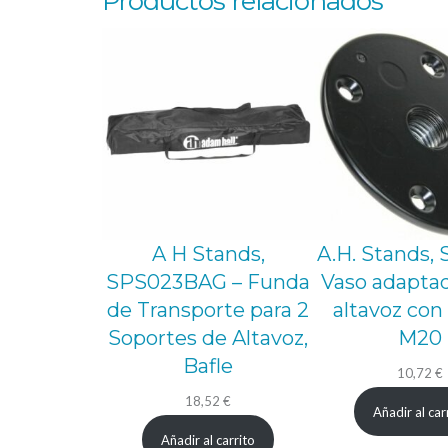
Productos relacionados
A H Stands,
A.H. Stands,
SPS023BAG – Funda
Vaso adaptad
de Transporte para 2
altavoz con
Soportes de Altavoz,
M20
Bafle
10,72
€
18,52
€
Añadir al car
Añadir al carrito