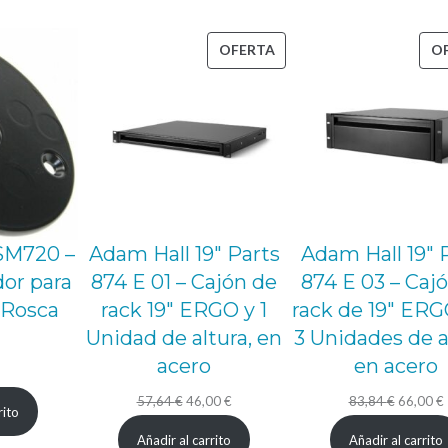
r
d
PRODUCTO
OFERTA
O
e
EN
M
OFERTA
á
s
t
i
l
 SM720 –
Adam Hall 19″ Parts
Adam Hall 19″ 
c
or para
874 E 01 – Cajón de
874 E 03 – Caj
a
 Rosca
rack 19″ ERGO y 1
rack de 19″ ER
n
Unidad de altura, en
3 Unidades de a
t
acero
en acero
i
El
El
El
E
57,64
€
46,00
€
83,84
€
66,00
€
rito
d
precio
precio
precio
Añadir al carrito
Añadir al carrito