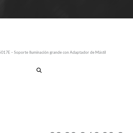
S017E – Soporte Iluminación grande con Adaptador de Mástil
AH Stands, 
Soporte Ilu
grande con
Mástil