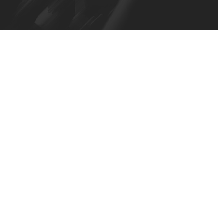
SLTS017E –
minación
 Adaptador de