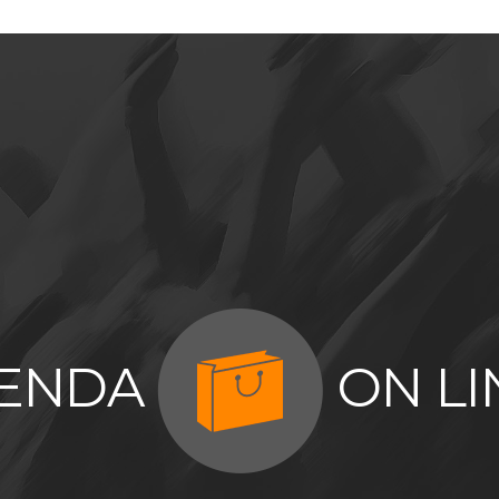
IENDA
ON LI