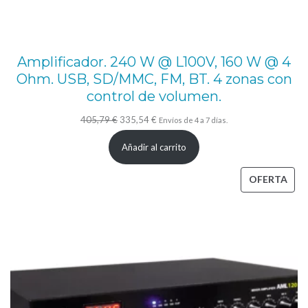
u
l
t
Amplificador. 240 W @ L100V, 160 W @ 4
i
Ohm. USB, SD/MMC, FM, BT. 4 zonas con
m
control de volumen.
e
El
El
405,79
€
335,54
€
Envíos de 4 a 7 días.
d
precio
precio
i
Añadir al carrito
original
actual
a
era:
es:
PRO
OFERTA
0
405,79 €.
335,54 €.
EN
V
OFE
.
I
n
t