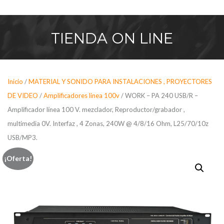
Saltar
al
contenido
TIENDA
ON LINE
Inicio
/
MATERIAL Y SONIDO PARA INSTALACIONES , PROYECTORES
DE VIDEO
/
Amplificadores linea 100v
/ WORK – PA 240 USB/R –
Amplificador línea 100 V. mezclador, Reproductor/grabador ,
multimedia 0V. Interfaz , 4 Zonas, 240W @ 4/8/16 Ohm, L25/70/10z
USB/MP3.
¡Oferta!