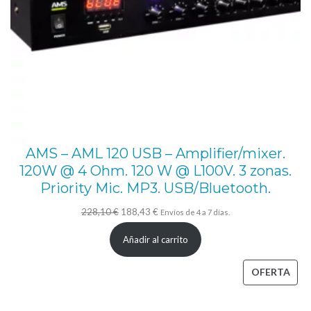
e
r
f
a
z
,
4
Z
AMS – AML 120 USB – Amplifier/mixer.
120W @ 4 Ohm. 120 W @ L100V. 3 zonas.
o
Priority Mic. MP3. USB/Bluetooth.
n
El
El
a
228,10
€
188,43
€
Envíos de 4 a 7 días.
precio
precio
s
Añadir al carrito
original
actual
,
era:
es:
PRO
OFERTA
2
228,10 €.
188,43 €.
EN
4
OFE