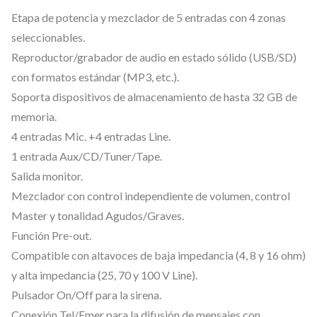
.
Etapa de potencia y mezclador de 5 entradas con 4 zonas
S
seleccionables.
B
Reproductor/grabador de audio en estado sólido (USB/SD)
/
con formatos estándar (MP3, etc.).
R
Soporta dispositivos de almacenamiento de hasta 32 GB de
–
memoria.
A
4 entradas Mic. +4 entradas Line.
m
1 entrada Aux/CD/Tuner/Tape.
p
Salida monitor.
l
Mezclador con control independiente de volumen, control
i
Master y tonalidad Agudos/Graves.
f
Función Pre-out.
i
Compatible con altavoces de baja impedancia (4, 8 y 16 ohm)
c
y alta impedancia (25, 70 y 100 V Line).
a
Pulsador On/Off para la sirena.
Conexión Tel/Emer para la difusión de mensajes con
d