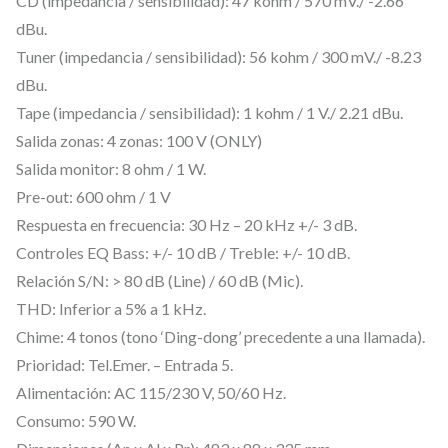
z
CD (impedancia / sensibilidad): 47 kohm / 570 mV./ -2.66
dBu.
c
Tuner (impedancia / sensibilidad): 56 kohm / 300 mV./ -8.23
l
dBu.
a
Tape (impedancia / sensibilidad): 1 kohm / 1 V./ 2.21 dBu.
d
Salida zonas: 4 zonas: 100 V (ONLY)
o
Salida monitor: 8 ohm / 1 W.
r
Pre-out: 600 ohm / 1 V
,
Respuesta en frecuencia: 30 Hz – 20 kHz +/- 3 dB.
R
Controles EQ Bass: +/- 10 dB / Treble: +/- 10 dB.
e
Relación S/N: > 80 dB (Line) / 60 dB (Mic).
p
THD: Inferior a 5% a 1 kHz.
r
Chime: 4 tonos (tono ‘Ding-dong’ precedente a una llamada).
o
Prioridad: Tel.Emer. – Entrada 5.
d
Alimentación: AC 115/230 V, 50/60 Hz.
u
Consumo: 590 W.