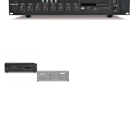
WORK – PA 240 USB/R –
Amplificador línea 100 V.
mezclador,
Reproductor/grabador ,