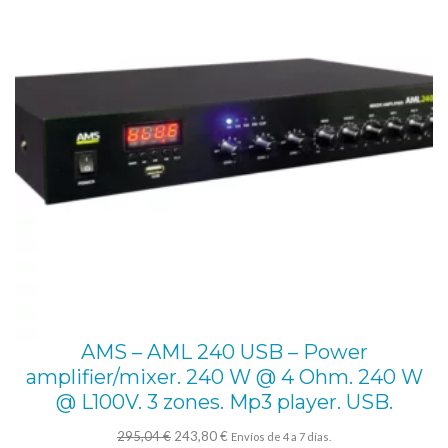
0
W
@
4
/
8
/
1
6
O
h
m
AMS – AML 240 USB – Power
,
amplifier/mixer. 240 W @ 4 Ohm. 240 W
L
@ L100V. 3 zones. Mp3 player. USB.
2
El
El
295,04
€
243,80
€
Envíos de 4 a 7 días.