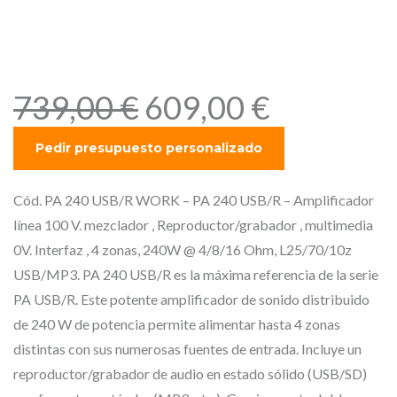
multimedia 0V. Interfaz , 4
Zonas, 240W @ 4/8/16 Ohm,
L25/70/10z USB/MP3.
E
E
739,00
€
609,00
€
l
l
p
p
r
r
e
e
Cód. PA 240 USB/R WORK – PA 240 USB/R – Amplificador
c
c
línea 100 V. mezclador , Reproductor/grabador , multimedia
i
i
0V. Interfaz , 4 zonas, 240W @ 4/8/16 Ohm, L25/70/10z
o
o
USB/MP3. PA 240 USB/R es la máxima referencia de la serie
o
a
PA USB/R. Este potente amplificador de sonido distribuido
r
c
de 240 W de potencia permite alimentar hasta 4 zonas
i
t
distintas con sus numerosas fuentes de entrada. Incluye un
g
u
reproductor/grabador de audio en estado sólido (USB/SD)