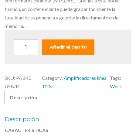
i
a
con formatos estándar (MP3, etc.). Gracias a esta doble
n
l
función, un conferenciante puede grabar fácilmente la
a
e
totalidad de su ponencia y guardarla directamente en la
l
s
memoria…
e
:
r
6
W
Añadir al carrito
a
0
O
:
9
R
7
,
K
3
0
SKU:
PA 240
Category:
Amplificadores linea
Tags:
–
9
0
USB/R
100v
Work
P
,
Descripción
A
0
€
2
0
.
4
Descripción
0
€
CARACTERÍSTICAS
U