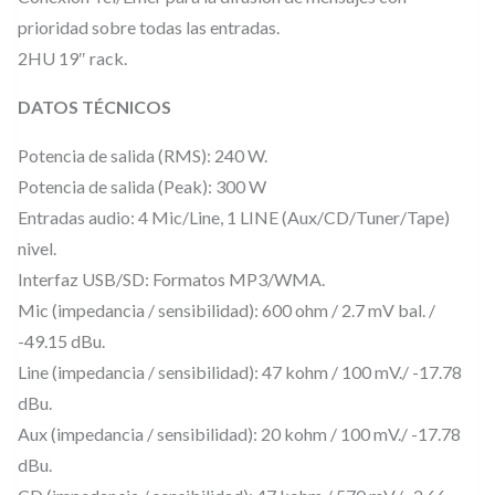
prioridad sobre todas las entradas.
o
2HU 19″ rack.
r
l
DATOS TÉCNICOS
í
Potencia de salida (RMS): 240 W.
n
Potencia de salida (Peak): 300 W
e
Entradas audio: 4 Mic/Line, 1 LINE (Aux/CD/Tuner/Tape)
a
nivel.
1
Interfaz USB/SD: Formatos MP3/WMA.
0
Mic (impedancia / sensibilidad): 600 ohm / 2.7 mV bal. /
0
-49.15 dBu.
V
Line (impedancia / sensibilidad): 47 kohm / 100 mV./ -17.78
.
dBu.
m
Aux (impedancia / sensibilidad): 20 kohm / 100 mV./ -17.78
e
dBu.