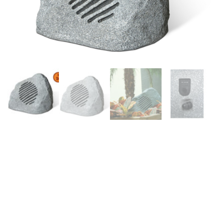
WORK- MR 110 G LINE –
Altavoz Imitación piedra.
para exterior. Color gris.
Woofer 8» + TWT. 100V/8
ohm 30W. IP65