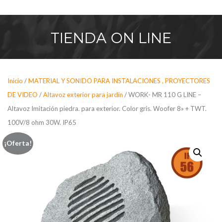
Saltar
al
contenido
TIENDA
ON LINE
Inicio
/
MATERIAL Y SONIDO PARA INSTALACIONES , PROYECTORES
DE VIDEO
/
Altavoz exterior para jardín
/ WORK- MR 110 G LINE –
Altavoz Imitación piedra. para exterior. Color gris. Woofer 8» + TWT.
100V/8 ohm 30W. IP65
¡Oferta!