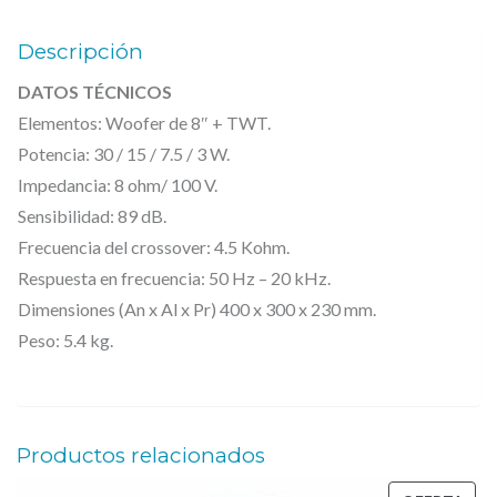
1
e
:
1
r
1
Descripción
0
a
2
DATOS TÉCNICOS
:
5
G
Elementos: Woofer de 8″ + TWT.
1
,
L
Potencia: 30 / 15 / 7.5 / 3 W.
5
0
I
Impedancia: 8 ohm/ 100 V.
1
0
N
Sensibilidad: 89 dB.
,
E
Frecuencia del crossover: 4.5 Kohm.
0
€
–
Respuesta en frecuencia: 50 Hz – 20 kHz.
0
.
A
Dimensiones (An x Al x Pr) 400 x 300 x 230 mm.
Peso: 5.4 kg.
l
€
t
.
a
v
Productos relacionados
o