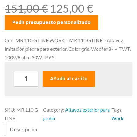
E
E
151,00
€
125,00
€
l
l
p
p
r
r
e
e
Cod. MR 110 G LINE WORK – MR 110 G LINE – Altavoz
c
c
Imitación piedra para exterior. Color gris. Woofer 8» + TWT.
i
i
100V/8 ohm 30W. IP 65
o
o
o
a
W
Añadir al carrito
r
c
O
i
t
R
g
u
K
i
a
SKU:
MR 110 G
Category:
Altavoz exterior para
Tags:
-
n
l
LINE
jardín
Work
M
a
e
Descripción
R
l
s