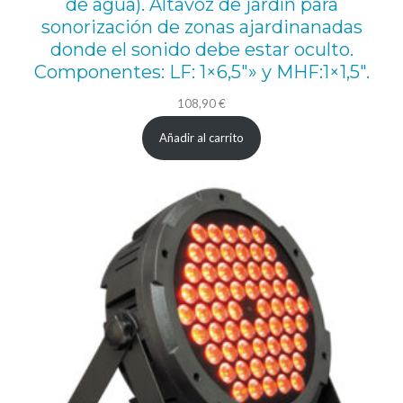
de agua). Altavoz de jardín para
i
sonorización de zonas ajardinanadas
d
donde el sonido debe estar oculto.
Componentes: LF: 1×6,5″» y MHF:1×1,5″.
a
d
108,90
€
Añadir al carrito