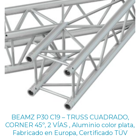
a
OFE
s
c
a
n
t
i
d
a
d
BEAMZ P30 C19 – TRUSS CUADRADO,
CORNER 45º, 2 VÍAS , Aluminio color plata,
Fabricado en Europa, Certificado TÜV