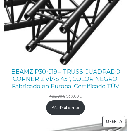
a
r
r
i
b
a
/
a
BEAMZ P30 C19 – TRUSS CUADRADO
b
CORNER 2 VÍAS 45º, COLOR NEGRO,
a
Fabricado en Europa, Certificado TÜV
j
El
El
435,00
€
369,00
€
o
precio
precio
Añadir al carrito
3
original
actual
v
era:
es:
PRO
OFERTA
í
435,00 €.
369,00 €.
EN