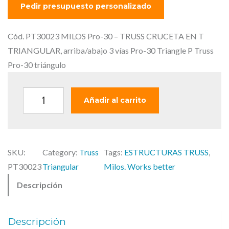
p
p
r
r
e
e
Cód. PT30023 MILOS Pro-30 – TRUSS CRUCETA EN T
c
c
TRIANGULAR, arriba/abajo 3 vías Pro-30 Triangle P Truss
i
i
Pro-30 triángulo
o
o
o
a
M
Añadir al carrito
r
c
I
i
t
L
g
u
O
i
a
SKU:
Category:
Truss
Tags:
ESTRUCTURAS TRUSS
, 
S
n
l
PT30023
Triangular
Milos. Works better
P
a
e
Descripción
r
l
s
o
e
:
-
r
2
Descripción