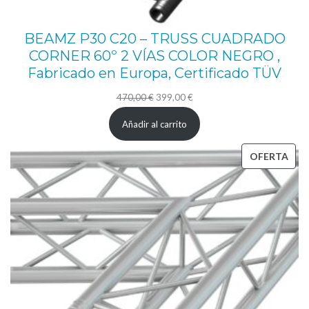
BEAMZ P30 C20 – TRUSS CUADRADO
CORNER 60º 2 VÍAS COLOR NEGRO ,
Fabricado en Europa, Certificado TÜV
El
El
470,00
€
399,00
€
precio
precio
Añadir al carrito
original
actual
era:
es:
PRO
OFERTA
470,00 €.
399,00 €.
EN
OFE