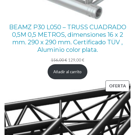
E
N
T
BEAMZ P30 L050 – TRUSS CUADRADO
,
0,5M 0,5 METROS, dimensiones 16 x 2
T
mm. 290 x 290 mm. Certificado TÜV ,
R
Aluminio color plata.
I
El
El
156,00
€
129,00
€
A
precio
precio
Añadir al carrito
N
original
actual
G
era:
es:
PRO
OFERTA
U
156,00 €.
129,00 €.
EN
L
OFE
A
R
,