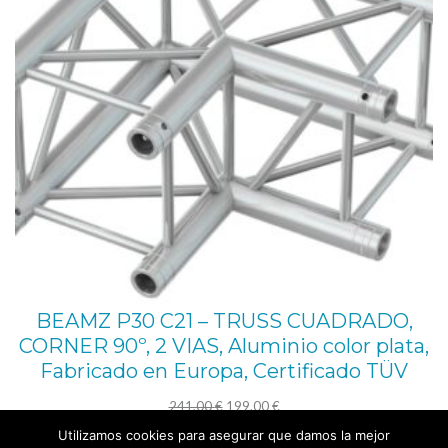
BEAMZ P30 C21 – TRUSS CUADRADO,
CORNER 90º, 2 VIAS, Aluminio color plata,
Fabricado en Europa, Certificado TÜV
El
El
241,00
€
199,00
€
precio
precio
Utilizamos cookies para asegurar que damos la mejor
Añadir al carrito