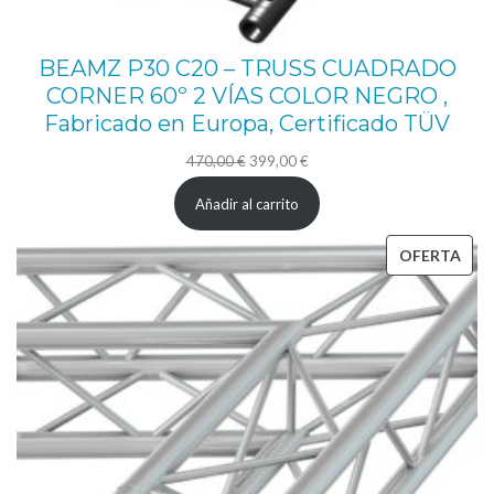
d
e
BEAMZ P30 C20 – TRUSS CUADRADO
c
CORNER 60º 2 VÍAS COLOR NEGRO ,
o
Fabricado en Europa, Certificado TÜV
r
El
El
470,00
€
399,00
€
a
precio
precio
Añadir al carrito
t
original
actual
i
era:
es:
PRO
OFERTA
v
470,00 €.
399,00 €.
EN
o
OFE
c
a
n
t
i