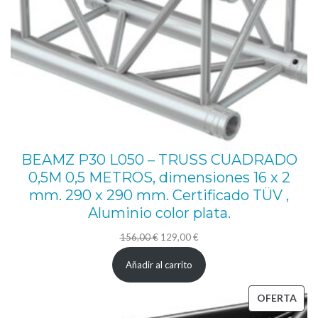
T
R
A
I
G
H
T
1
BEAMZ P30 L050 – TRUSS CUADRADO
0,5M 0,5 METROS, dimensiones 16 x 2
0
mm. 290 x 290 mm. Certificado TÜV ,
0
Aluminio color plata.
0
El
El
156,00
€
129,00
€
M
precio
precio
M
Añadir al carrito
original
actual
T
era:
es:
PRO
OFERTA
r
156,00 €.
129,00 €.
EN