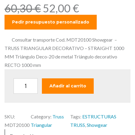
E
E
60,30
€
52,00
€
l
l
p
p
r
r
e
e
Consultar transporte Cod. MDT20100 Showgear –
c
c
TRUSS TRIANGULAR DECORATIVO – STRAIGHT 1000
i
i
MM Triángulo Deco-20 de metal Triángulo decorativo
o
o
RECTO 1000 mm
o
a
r
c
S
Añadir al carrito
i
t
h
g
u
o
i
a
w
n
l
SKU:
Category:
Truss
Tags:
ESTRUCTURAS
g
a
e
MDT20100
Triangular
TRUSS
, 
Showgear
e
l
s