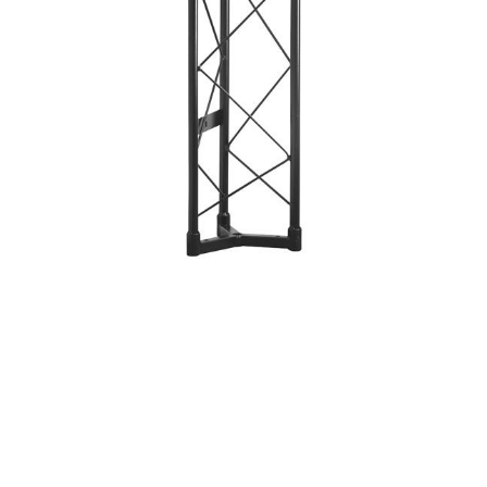
Showgear – TRUSS
TRIANGULAR DECORATIVO
– STRAIGHT 1000 MM
Triángulo Deco-20 de metal
Triángulo decorativo