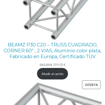
d
a
d
BEAMZ P30 C20 – TRUSS CUADRADO,
CORNER 60º , 2 VIAS, Aluminio color plata,
Fabricado en Europa, Certificado TÜV
El
El
362,00
€
299,00
€
precio
precio
Añadir al carrito
original
actual
era:
es:
PRO
OFERTA
362,00 €.
299,00 €.
EN
OFE