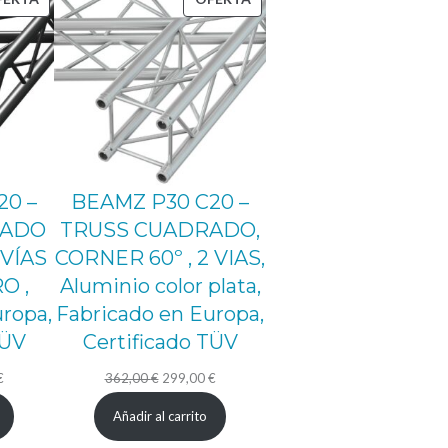
EN
EN
OFERTA
OFERTA
20 –
BEAMZ P30 C20 –
RADO
TRUSS CUADRADO,
 VÍAS
CORNER 60º , 2 VIAS,
O ,
Aluminio color plata,
ropa,
Fabricado en Europa,
TÜV
Certificado TÜV
El
El
El
€
362,00
€
299,00
€
precio
precio
precio
Añadir al carrito
actual
original
actual