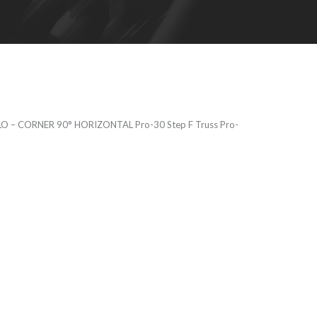
O – CORNER 90° HORIZONTAL Pro-30 Step F Truss Pro-
USS
– CORNER 90°
 Pro-30 Step
-30 paralelo