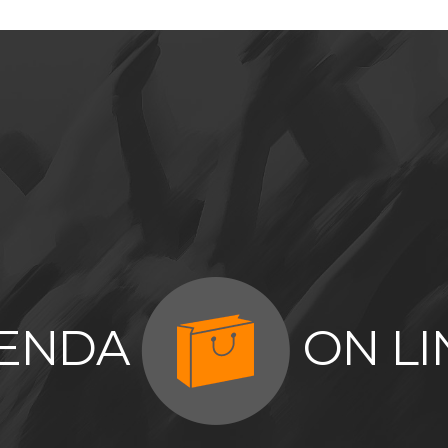
IENDA
ON LI