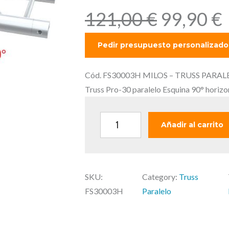
E
121,00
€
99,90
€
l
l
p
r
r
e
Cód. FS30003H MILOS – TRUSS PARAL
c
Truss Pro-30 paralelo Esquina 90° horizo
i
i
o
M
Añadir al carrito
o
I
r
L
i
t
O
g
SKU:
Category:
Truss
S
i
FS30003H
Paralelo
–
n
l
T
a
R