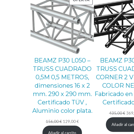
EN
OFERTA
BEAMZ P30 L050 –
BEAMZ P30
TRUSS CUADRADO
TRUSS CUA
0,5M 0,5 METROS,
CORNER 2 VÍ
dimensiones 16 x 2
COLOR NE
mm. 290 x 290 mm.
Fabricado en
Certificado TÜV ,
Certificad
Aluminio color plata.
El
435,00
€
369
El
El
prec
156,00
€
129,00
€
Añadir al car
precio
precio
origi
Añadir al carrito