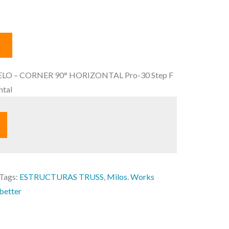
E
p
e
ELO – CORNER 90° HORIZONTAL Pro-30 Step F
c
ntal
o
a
c
u
Tags:
ESTRUCTURAS TRUSS
, 
Milos. Works
a
better
e