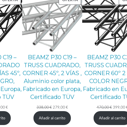
N
EN
EN
OFERTA
OFERTA
E
R
9
0
°
 C19 –
BEAMZ P30 C19 –
BEAMZ P30 C
H
DRADO
TRUSS CUADRADO,
TRUSS CUAD
O
AS 45º,
CORNER 45º, 2 VÍAS ,
CORNER 60º 2
R
GRO,
Aluminio color plata,
COLOR NEGR
I
 Europa,
Fabricado en Europa,
Fabricado en Eu
Z
o TÜV
Certificado TÜV
Certificado 
O
El
El
El
El
,00
€
338,00
€
279,00
€
470,00
€
399,00
N
io
precio
precio
precio
precio
T
rito
Añadir al carrito
Añadir al carrito
nal
actual
original
actual
original
A